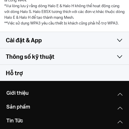
là cổng WAN.
*Vui lòng lưu ý rằng dòng Halo E & Halo H không thể hoạt động cùng
với dòng Halo S. Halo E85X tương thích với các đơn vị khác thuộc dòng
Halo E & Halo H để tạo thành mạng Mesh.
**Việc sử dụng WPA3 yêu cầu thiết bị khách cũng phải hỗ trợ WPA3.
Cài đặt & App
Thông số kỹ thuật
Đơn giản và đa tính năng
Thông số không dây
Hỗ trợ
Phần mềm
Chuẩn Wi-Fi
Giới thiệu
Wi-Fi 6
Phần cứng
Chế độ hoạt động
IEEE 802.11ax/ac/n/a 5 GHz
Sản phẩm
Router, Access Point
IEEE 802.11ax/n/b/g 2.4 GHz
Khác
Kích thước (Dài X Rộng X Cao)
Tin Tức
100 × 100 × 167.65 mm (3.9 × 3.9 × 6.6 in)
Quality of Service
Tốc độ Wi-Fi
Network Services Enabled by Default