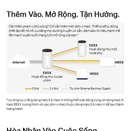
Thêm Vào. Mở Rộng. Tận Hưởng.
Cần thêm phạm vi phủ sóng? Chỉ cần thêm một đơn vị Halo. Thiết bị sẽ tự động
thiết lập kết nối tối ưu bằng mọi đường truyền có sẵn, đảm bảo tín hiệu mạnh mẽ,
liền mạch xuyên suốt mạng lưới mở rộng của bạn.*
E85X
Hoạt động như một
node phụ
Internet
H80X
E85X
H50G
Hoạt động như router
chính
5 GHz
2.4 Ghz
Tùy chọn Ethernet Backhaul Gigabit
*Vui lòng lưu ý rằng dòng Halo E & Halo H không thể hoạt động cùng với dòng Halo S.
Halo E85X tương thích với các đơn vị khác thuộc dòng Halo E & Halo H để tạo thành
mạng Mesh
Hòa Nhập Vào Cuộc Sống