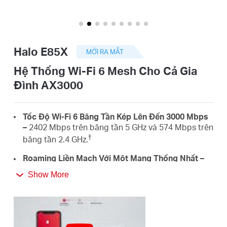
eCatalog
Halo E85X
MỚI RA MẮT
Việt
Hệ Thống Wi-Fi 6 Mesh Cho Cả Gia
Đình AX3000
Nam
Tốc Độ Wi-Fi 6 Băng Tần Kép Lên Đến 3000 Mbps
/
–
2402 Mbps trên băng tần 5 GHz và 574 Mbps trên
†
băng tần 2.4 GHz.
Tiếng
Roaming Liền Mạch Với Một Mạng Thống Nhất –
Các đơn vị Halo phối hợp với nhau để tự động
Show More
chuyển đổi giữa các thiết bị Halo khi bạn di chuyển
Việt
trong nhà với chỉ một tên Wi-Fi và mật khẩu thống
‡
nhất.
Phủ Sóng Toàn Bộ Ngôi Nhà –
Phủ sóng lên đến