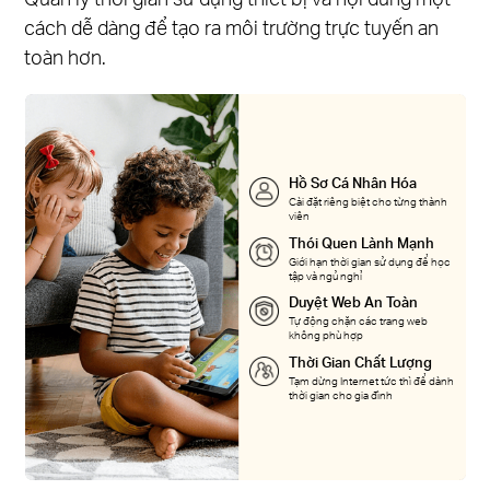
cách dễ dàng để tạo ra môi trường trực tuyến an
toàn hơn.
Hồ Sơ Cá Nhân Hóa
Cài đặt riêng biệt cho từng thành
viên
Thói Quen Lành Mạnh
Giới hạn thời gian sử dụng để học
tập và ngủ nghỉ
Duyệt Web An Toàn
Tự động chặn các trang web
không phù hợp
Thời Gian Chất Lượng
Tạm dừng Internet tức thì để dành
thời gian cho gia đình