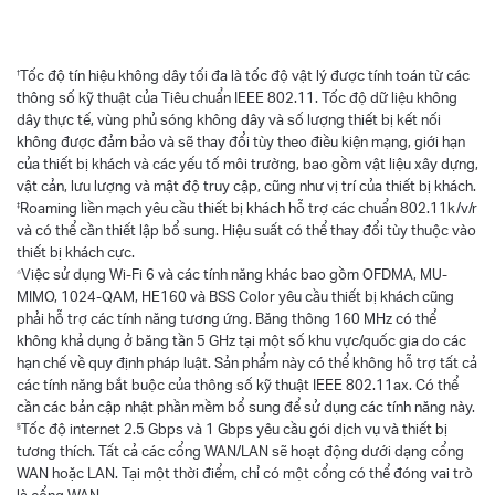
†
Tốc độ tín hiệu không dây tối đa là tốc độ vật lý được tính toán từ các
thông số kỹ thuật của Tiêu chuẩn IEEE 802.11. Tốc độ dữ liệu không
dây thực tế, vùng phủ sóng không dây và số lượng thiết bị kết nối
không được đảm bảo và sẽ thay đổi tùy theo điều kiện mạng, giới hạn
của thiết bị khách và các yếu tố môi trường, bao gồm vật liệu xây dựng,
vật cản, lưu lượng và mật độ truy cập, cũng như vị trí của thiết bị khách.
‡
Roaming liền mạch yêu cầu thiết bị khách hỗ trợ các chuẩn 802.11k/v/r
và có thể cần thiết lập bổ sung. Hiệu suất có thể thay đổi tùy thuộc vào
thiết bị khách cực.
△
Việc sử dụng Wi-Fi 6 và các tính năng khác bao gồm OFDMA, MU-
MIMO, 1024-QAM, HE160 và BSS Color yêu cầu thiết bị khách cũng
phải hỗ trợ các tính năng tương ứng. Băng thông 160 MHz có thể
không khả dụng ở băng tần 5 GHz tại một số khu vực/quốc gia do các
hạn chế về quy định pháp luật. Sản phẩm này có thể không hỗ trợ tất cả
các tính năng bắt buộc của thông số kỹ thuật IEEE 802.11ax. Có thể
cần các bản cập nhật phần mềm bổ sung để sử dụng các tính năng này.
§
Tốc độ internet 2.5 Gbps và 1 Gbps yêu cầu gói dịch vụ và thiết bị
tương thích. Tất cả các cổng WAN/LAN sẽ hoạt động dưới dạng cổng
WAN hoặc LAN. Tại một thời điểm, chỉ có một cổng có thể đóng vai trò