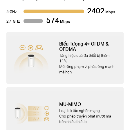
2402
5 GHz
Mbps
574
2.4 GHz
Mbps
Biểu Tượng 4× OFDM &
OFDMA
Tăng hiệu quả đa thiết bị thêm
11%
Mở rộng phạm vi phủ sóng mạnh
mẽ hơn
MU-MIMO
Loại bỏ tắc nghẽn mạng
Cho phép truyền phát mượt mà
trên nhiều thiết bị