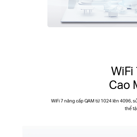
WiFi
Cao 
WiFi 7 nâng cấp QAM từ 1024 lên 4096, s
thể t