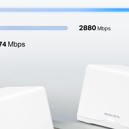
2880
Mbps
74
Mbps