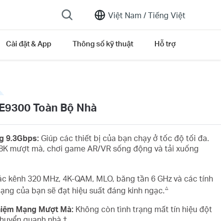
Việt Nam /
Tiếng Việt
Cài đặt & App
Thông số kỹ thuật
Hỗ trợ
BE9300 Toàn Bộ Nhà
g 9.3Gbps:
Giúp các thiết bị của bạn chạy ở tốc độ tối đa.
/8K mượt mà, chơi game AR/VR sống động và tải xuống
ác kênh 320 MHz, 4K-QAM, MLO, băng tần 6 GHz và các tính
△
ạng của bạn sẽ đạt hiệu suất đáng kinh ngạc.
hiệm Mạng Mượt Mà:
Không còn tình trạng mất tín hiệu đột
 chuyển quanh nhà.
†