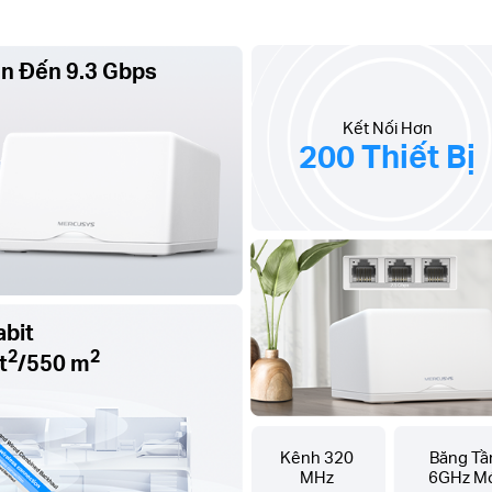
ên Đến 9.3 Gbps
Kết Nối Hơn
200 Thiết Bị
abit
2
2
t
/550 m
Kênh 320
Băng Tầ
MHz
6GHz Mớ