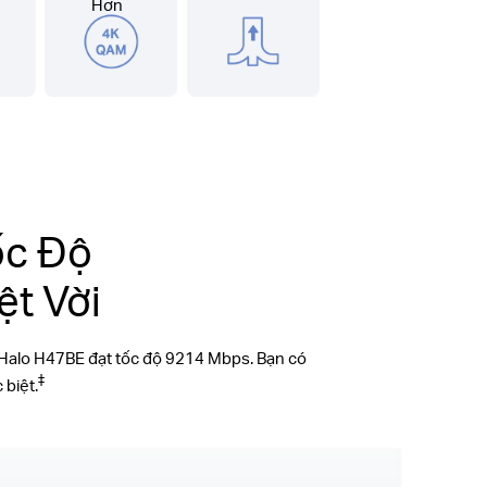
Hơn
ốc Độ
t Vời
 Halo H47BE đạt tốc độ 9214 Mbps. Bạn có
‡
biệt.