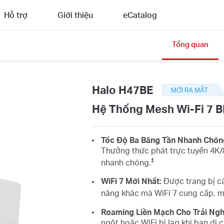
Hỗ trợ
Giới thiệu
eCatalog
Tổng quan
Halo H47BE
MỚI RA MẮT
Hệ Thống Mesh Wi‑Fi 7 
Tốc Độ Ba Băng Tần Nhanh Chón
Thưởng thức phát trực tuyến 4K
‡
nhanh chóng.
WiFi 7 Mới Nhất:
Được trang bị c
năng khác mà WiFi 7 cung cấp, m
Roaming Liền Mạch Cho Trải Ng
ngột hoặc WiFi bị lag khi bạn di