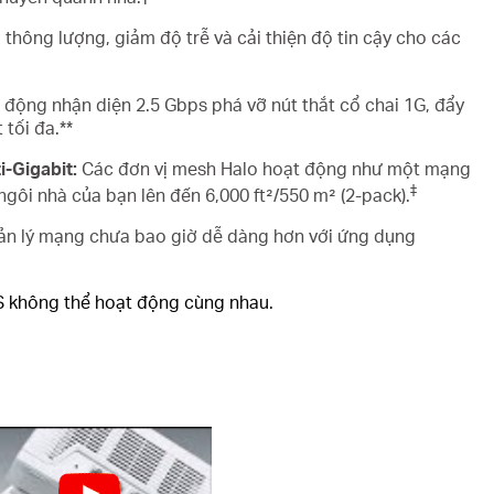
thông lượng, giảm độ trễ và cải thiện độ tin cậy cho các
ộng nhận diện 2.5 Gbps phá vỡ nút thắt cổ chai 1G, đẩy
 tối đa.**
-Gigabit:
Các đơn vị mesh Halo hoạt động như một mạng
‡
gôi nhà của bạn lên đến 6,000 ft²/550 m² (2-pack).
n lý mạng chưa bao giờ dễ dàng hơn với ứng dụng
 S không thể hoạt động cùng nhau.