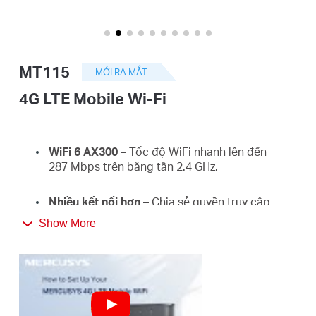
eCatalog
MT115
MỚI RA MẮT
Việt
4G LTE Mobile Wi-Fi
Nam
WiFi 6 AX300
–
Tốc độ
WiFi
nhanh lên đến
287
Mbps trên băng tần 2.4 GHz.
/
Nhiều kết nối hơn
–
Chia sẻ quyền truy cập
Tiếng
internet với bạn bè cho tối đa 10 thiết bị cùng
Show More
lúc.
Việt
Thời gian sử dụng dài
–
Pin 2400 mAh cho thời
gian sử dụng lên đến 10 giờ.