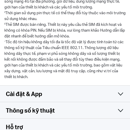
sóng mạng 4G tại địa phương, gói dữ liệu, dung lượng mạng thực tế,
giới hạn của thiết bị khách và các yếu tố môi trường.
‡
Thời gian sử dụng pin thực tế có thể thay đổi tùy thuộc vào môi trường
sử dụng khác nhau.
§
Thẻ SIM được bán riêng. Thiết bị này yêu cầu thẻ SIM đã kích hoạt và
không có khóa PIN. Nếu SIM bị khóa, vui lòng tham khảo Hướng dẫn lắp
đặt nhanh để biết hướng dẫn mở khóa.
△
Tốc độ tín hiệu không dây tối đa là tốc độ vật lý được tính toán từ các
thông số kỹ thuật của Tiêu chuẩn IEEE 802.11. Thông lượng dữ liệu
không dây thực tế, phạm vi phủ sóng không dây và số lượng thiết bị
kết nối không được đảm bảo và sẽ thay đổi tùy theo điều kiện mạng,
giới hạn của thiết bị khách và các yếu tố môi trường, bao gồm vật liệu
xây dựng, vật cản, lưu lượng và mật độ truy cập, cũng như vị trí của
thiết bị khách.
Cài đặt & App
Thông số kỹ thuật
Đơn giản và đa tính năng
Thông số không dây
Hỗ trợ