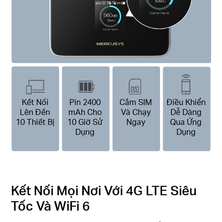
Kết Nối
Pin 2400
Cắm SIM
Điều Khiển
Lên Đến
mAh Cho
Và Chạy
Dễ Dàng
10 Thiết Bị
10 Giờ Sử
Ngay
Qua Ứng
Dụng
Dụng
Kết Nối Mọi Nơi Với 4G LTE Siêu
Tốc Và WiFi 6