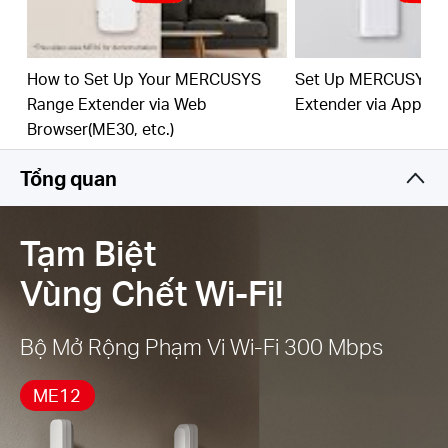
Đèn Báo Tín Hiệu
— Đèn LED nhiều màu giúp bạn
tìm vị trí phù hợp cho bộ mở rộng phạm vi của
mình để mở rộng Wi-Fi tốt nhất
How to Set Up Your MERCUSYS
Set Up MERCUSYS 
Hoạt động với Bất Kỳ Router hoặc Điểm Truy Cập
Range Extender via Web
Extender via App
Không Dây nào
Browser(ME30, etc.)
Tổng quan
Tạm Biệt
Vùng Chết Wi-Fi!
Bộ Mở Rộng Phạm Vi Wi-Fi 300 Mbps
ME12