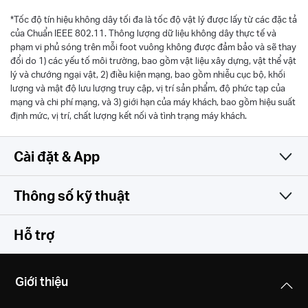
*
Tốc độ tín hiệu không dây tối đa là tốc độ vật lý được lấy từ các đặc tả
của Chuẩn IEEE 802.11. Thông lượng dữ liệu không dây thực tế và
phạm vi phủ sóng trên mỗi foot vuông không được đảm bảo và sẽ thay
đổi do 1) các yếu tố môi trường, bao gồm vật liệu xây dựng, vật thể vật
lý và chướng ngại vật, 2) điều kiện mạng, bao gồm nhiễu cục bộ, khối
lượng và mật độ lưu lượng truy cập, vị trí sản phẩm, độ phức tạp của
mạng và chi phí mạng, và 3) giới hạn của máy khách, bao gồm hiệu suất
định mức, vị trí, chất lượng kết nối và tình trạng máy khách.
Cài đặt & App
Thông số kỹ thuật
Đơn giản và đa tính năng
Thông số không dây
Hỗ trợ
Phần cứng
Chuẩn Wi-Fi
Giới thiệu
IEEE 802.11b/g/n 2.4 GHz
Khác
Kích thước (Dài X Rộng X Cao)