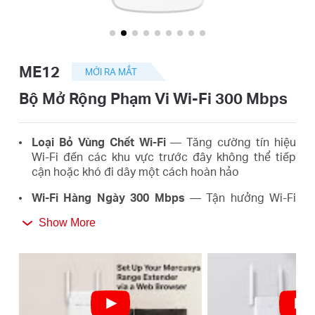
eCatalog
ME12
MỚI RA MẮT
Việt
Bộ Mở Rộng Phạm Vi Wi-Fi 300 Mbps
Nam
Loại Bỏ Vùng Chết Wi-Fi
— Tăng cường tín hiệu
Wi-Fi đến các khu vực trước đây không thể tiếp
cận hoặc khó đi dây một cách hoàn hảo
/
Wi-Fi Hàng Ngày 300 Mbps
— Tận hưởng Wi-Fi
mở rộng nhanh và ổn định ở bất cứ đâu với tốc độ
Tiếng
Show More
lên đến 300 Mbps, đáp ứng nhu cầu cuộc sống
hàng ngày của bạn
*
Việt
Cài Đặt Dễ Dàng Chỉ Với Một Nút Chạm
— Chỉ cần
nhấn nút WPS để mở rộng vùng phủ sóng Wi-Fi
của bạn trong vài giây