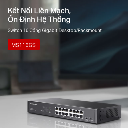
chặn gián đoạn
Kết Nối Liền Mạch,
Vỏ kim loại bền bỉ
: Giúp tản nhiệt hiệu quả và kéo
Ổn Định Hệ Thống
dài tuổi thọ mạng
Switch 16 Cổng Gigabit Desktop/Rackmount
MS116GS