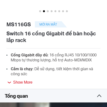
eCatalog
MS116GS
MỚI RA MẮT
Việt
Switch 16 cổng Gigabit để bàn hoặc
lắp rack
Nam
Cổng Gigabit đầy đủ
: 16 cổng RJ45 10/100/1000
/
Mbps tự thương lượng, hỗ trợ Auto-MDI/MDIX
Cắm là chạy
: Dễ sử dụng, tiết kiệm thời gian và
Tiếng
công sức
Chế độ cách ly
: Cho phép tách biệt lưu lượng truy
Show More
Việt
cập của các thiết bị chỉ với một cú nhấp chuột,
tăng cường bảo mật và hiệu suất
Tổng quan
Ngăn chặn vòng lặp
: Giám sát và xử lý các vấn đề
liên quan đến vòng lặp trong cấu trúc mạng, ngăn