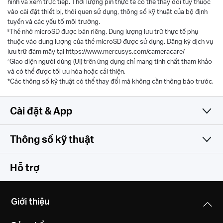
hình và xem trực tiếp. Thời lượng pin thực tế có thể thay đổi tùy thuộc
vào cài đặt thiết bị, thói quen sử dụng, thông số kỹ thuật của bộ định
tuyến và các yếu tố môi trường.
§
Thẻ nhớ microSD được bán riêng. Dung lượng lưu trữ thực tế phụ
thuộc vào dung lượng của thẻ microSD được sử dụng. Đăng ký dịch vụ
lưu trữ đám mây tại https://www.mercusys.com/cameracare/
△
Giao diện người dùng (UI) trên ứng dụng chỉ mang tính chất tham khảo
và có thể được tối ưu hóa hoặc cải thiện.
*Các thông số kỹ thuật có thể thay đổi mà không cần thông báo trước.
Cài đặt & App
Thông số kỹ thuật
Đơn giản và đa tính năng
Camera
Hỗ trợ
Video & Audio
Image Sensor
Giới thiệu
1/2.8” Progressive Scan CMOS Sensor
Phần mềm
Maximum Resolution