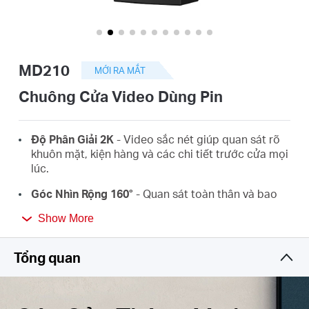
eCatalog
MD210
MỚI RA MẮT
Việt
Chuông Cửa Video Dùng Pin
Nam
Độ Phân Giải 2K
- Video sắc nét giúp quan sát rõ
khuôn mặt, kiện hàng và các chi tiết trước cửa mọi
lúc.
/
Góc Nhìn Rộng 160°
- Quan sát toàn thân và bao
†
quát hơn hiên nhà bạn với ít điểm mù hơn.
Tiếng
Show More
Cuộc Gọi Chuông Cửa Tức Thì
- Phản hồi chuông
cửa giống như trả lời điện thoại, đảm bảo không
Việt
Tổng quan
bỏ lỡ vị khách hay đơn hàng nào.
Phản Hồi Giọng Nói Nhanh & Tự Động
- Sử dụng
các tin nhắn thoại thiết lập sẵn để trả lời khi bạn