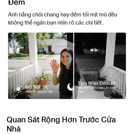
Đêm
Ánh nắng chói chang hay đêm tối mịt mù đều
không thể ngăn bạn nhìn rõ các chi tiết.
Tầm Nhìn Đêm IR
Độ Nét 2K
Nhìn Rõ Khuôn Mặt Lên Đến
Hiển Thị Mọi Chi Tiết
7,5m
Quan Sát Rộng Hơn Trước Cửa
Nhà