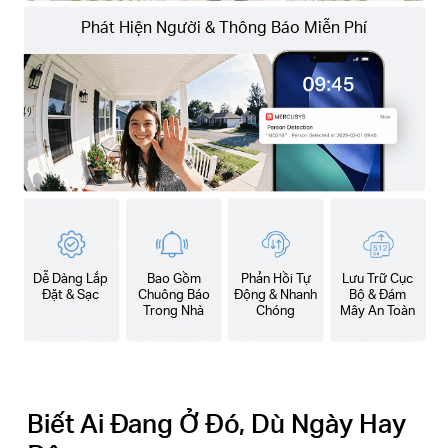
Phát Hiện Người & Thông Báo Miễn Phí
Dễ Dàng Lắp
Bao Gồm
Phản Hồi Tự
Lưu Trữ Cục
Đặt & Sạc
Chuông Báo
Động & Nhanh
Bộ & Đám
Trong Nhà
Chóng
Mây An Toàn
Biết Ai Đang Ở Đó, Dù Ngày Hay