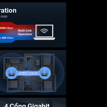
ration
p Hơn
4 Cổng Gigabit