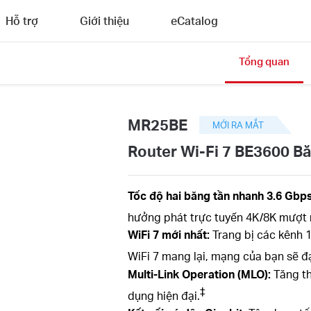
Hỗ trợ
Giới thiệu
eCatalog
Tổng quan
MR25BE
MỚI RA MẮT
Router Wi-Fi 7 BE3600 B
Tốc độ hai băng tần nhanh 3.6
Gbp
hưởng phát trực tuyến 4K/8K mượt 
WiFi
7 mới nhất:
Trang bị các kênh 
WiFi 7 mang lại, mạng của bạn sẽ đạ
Multi-Link Operation (MLO):
Tăng th
‡
dụng hiện đại.