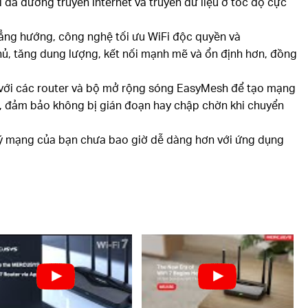
 đa đường truyền internet và truyền dữ liệu ở tốc độ cực
ẳng hướng, công nghệ tối ưu WiFi độc quyền và
, tăng dung lượng, kết nối mạnh mẽ và ổn định hơn, đồng
ới các router và bộ mở rộng sóng EasyMesh để tạo mạng
à, đảm bảo không bị gián đoạn hay chập chờn khi chuyển
ý mạng của bạn chưa bao giờ dễ dàng hơn với ứng dụng