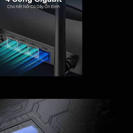
Cho Kết Nối Có Dây Ổn Định