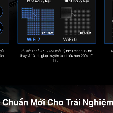
12 bit mỗi ký hiệu
10 bit mỗi ký hiệu
4K-QAM
1K-QAM
WiFi 7
WiFi 6
gửi
Với điều chế 4K-QAM, mỗi ký hiệu mang 12 bit
M
tần
thay vì 10 bit, giúp truyền tải nhiều hơn 20% dữ
liệu.
 Chuẩn Mới Cho Trải Nghiệ