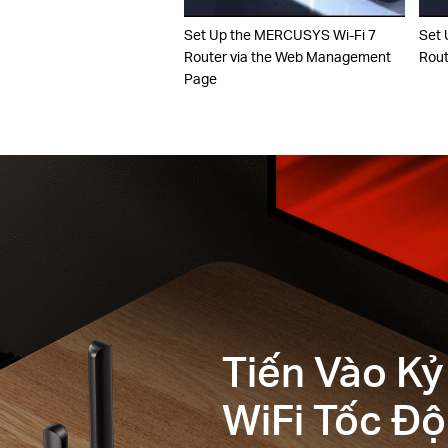
Set Up the MERCUSYS Wi-Fi 7
Set 
Router via the Web Management
Rout
Page
Tiến Vào K
WiFi Tốc Đ