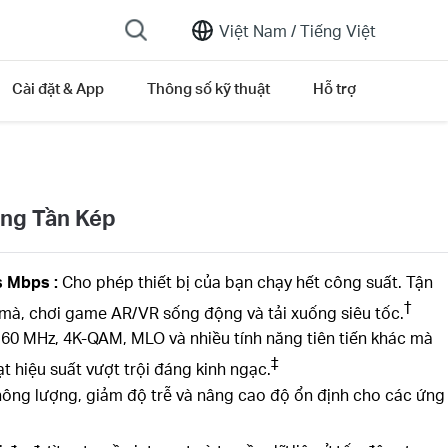
Việt Nam /
Tiếng Việt
Cài đặt & App
Thông số kỹ thuật
Hỗ trợ
ăng Tần Kép
s
Mbps
:
Cho phép thiết bị của bạn chạy hết công suất. Tận
†
mà, chơi game AR/VR sống động và tải xuống siêu tốc.
160 MHz, 4K-QAM, MLO và nhiều tính năng tiên tiến khác mà
‡
t hiệu suất vượt trội đáng kinh ngạc.
ông lượng, giảm độ trễ và nâng cao độ ổn định cho các ứng