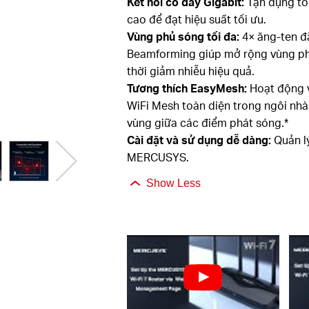
Kết nối có dây Gigabit:
Tận dụng tối
cao để đạt hiệu suất tối ưu.
Vùng phủ sóng tối đa:
4×
ăng-ten đ
Beamforming giúp mở rộng vùng phủ
thời giảm nhiễu hiệu quả.
Tương thích EasyMesh:
Hoạt động v
WiFi Mesh toàn diện trong ngôi nh
vùng giữa các điểm phát sóng.*
Cài đặt và sử dụng dễ dàng:
Quản l
MERCUSYS.
Show Less