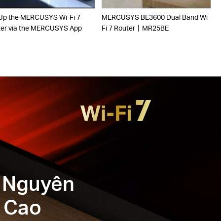
Up the MERCUSYS Wi-Fi 7
MERCUSYS BE3600 Dual Band Wi-
er via the MERCUSYS App
Fi 7 Router丨MR25BE
ỷ Nguyên
ộ Cao