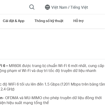
Việt Nam /
Tiếng Việt
Cài đặt & App
Thông số kỹ thuật
Hỗ trợ
i 6 –
MR60X được trang bị chuẩn Wi-Fi 6 mới nhất, cung cấp
ộng phạm vi Wi-Fi và duy trì tốc độ truyền dữ liệu nhanh
c độ WiFi 6 tối ưu lên đến 1,5 Gbps (1201 Mbps trên băng tần
2,4 GHz)
ện
– OFDMA và MU-MIMO cho phép truyền dữ liệu đồng thời
thiện hiệu suất mạng tổng thể