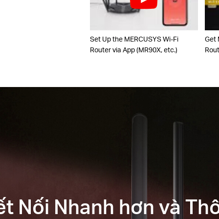
Set Up the MERCUSYS Wi-Fi
Get
Router via App (MR90X, etc.)
Rou
Kết Nối Nhanh hơn và Th