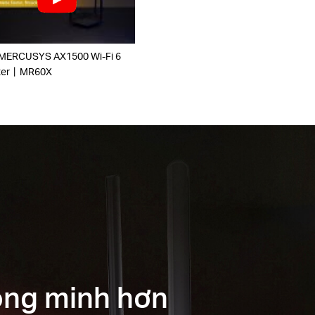
 MERCUSYS AX1500 Wi-Fi 6
ter丨MR60X
ông minh hơn