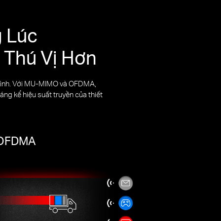
g Lúc
 Thú Vị Hơn
 đình. Với MU-MIMO và OFDMA,
áng kể hiệu suất truyền của thiết
i OFDMA