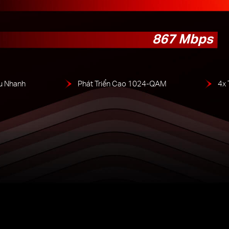
867 Mbps
u Nhanh
Phát Triển Cao 1024-QAM
4x 