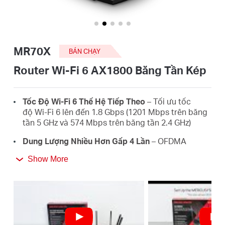
eCatalog
MR70X
BÁN CHẠY
Việt
Router Wi-Fi 6 AX1800 Băng Tần Kép
Nam
Tốc Độ Wi-Fi 6 Thế Hệ Tiếp Theo
– Tối ưu tốc
độ Wi-Fi 6 lên đến 1.8 Gbps (1201 Mbps trên băng
tần 5 GHz và 574 Mbps trên băng tần 2.4 GHz)
/
Dung Lượng Nhiều Hơn Gấp 4 Lần
– OFDMA
và MU-MIMO cho phép truyền tải dữ liệu đồng thời
Tiếng
Show More
từ một số thiết bị, cải thiện hiệu suất mạng.
Vùng Phủ Sóng Rộng Hơn, Mạnh Hơn
– 4 ăng ten
Việt
đa hướng độ lợi cao với Beamforming tăng cường
kết nối ổn định xuyên suốt căn nhà bạn cho tín
hiệu Wi-Fi mạnh mẽ tới từng ngóc ngách.