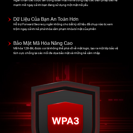
mạnh mẽ ngay cả khi bạn đang sử dụng một mật mã yếu
Dữ Liệu Của Bạn An Toàn Hơn
Hỗ trợ Forward Secrecy ngăn không cho bất kỳ dữ liệu đã chụp nào bị xem
trộm ngay cả khi kẻ phá khóa xâm phạm khóa bí mật của phiên
Bảo Mật Mã Hóa Nâng Cao
Mã hóa 128-Bit, được coi là không thể phá vỡ về mặt logic, tạo ra một lớp bảo vệ
tích cực chống lại các mối đe dọa bảo mật và những kẻ xâm nhập