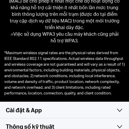
(MAC) để cho phép ít nhất một chế độ hoạt động có
khả năng hỗ trợ cải thiện ít nhất bốn lần mức trung
bình thông lượng trên mỗi trạm (được đo tại điểm
truy cập dịch vụ dữ liệu MAC) trong một môi trường
triển khai dày đặc.
△Việc sử dụng WPA3 yêu cầu máy khách cũng phải
hỗ trợ WPA3.
*
Maximum wireless signal rates are the physical rates derived from
IEEE Standard 802.11 specifications. Actual wireless data throughput
and wireless coverage are not guaranteed and will vary as a result of 1)
environmental factors, including building materials, physical objects,
and obstacles, 2) network conditions, including local interference,
volume and density of traffic, product location, network complexity,
and network overhead, and 3) client limitations, including rated
performance, location, connection, quality, and client condition.
Cài đặt & App
Thông số kỹ thuật