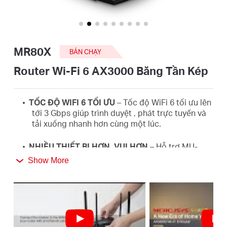
eCatalog
MR80X
BÁN CHẠY
Việt
Router Wi-Fi 6 AX3000 Băng Tần Kép
Nam
TỐC ĐỘ WIFI 6 TỐI ƯU
– Tốc độ WiFi
6 tối ưu lên
tới 3 Gbps giúp trình duyệt , phát trực tuyến và
tải xuống nhanh hơn cùng một lúc.
/
NHIỀU THIẾT BỊ HƠN, VUI HƠN
– Hỗ trợ MU-
Tiếng
MIMO và OFDMA để giảm tắc nghẽn và tăng
Show More
gấp bốn lần thông lượng trung bình.
Việt
Wi-Fi
RỘNG HƠN
– 4× ăng ten độ lợi cao đa
hướng với Beamforming tăng cường kết nối ổn
định xuyên suốt nhà bạn cung cấp tín hiệu WIFI
mạnh mẽ đến mỗi góc