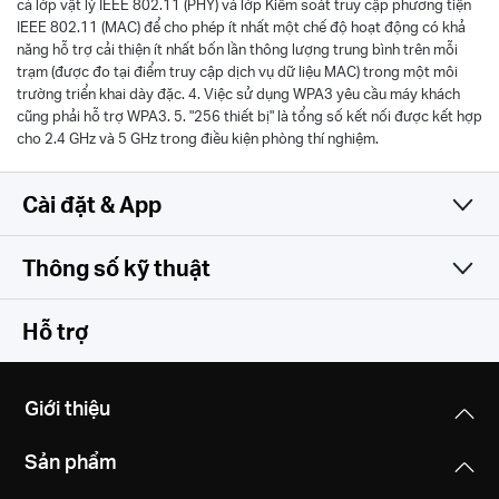
cả lớp vật lý IEEE 802.11 (PHY) và lớp Kiểm soát truy cập phương tiện
IEEE 802.11 (MAC) để cho phép ít nhất một chế độ hoạt động có khả
năng hỗ trợ cải thiện ít nhất bốn lần thông lượng trung bình trên mỗi
trạm (được đo tại điểm truy cập dịch vụ dữ liệu MAC) trong một môi
trường triển khai dày đặc. 4. Việc sử dụng WPA3 yêu cầu máy khách
cũng phải hỗ trợ WPA3. 5. "256 thiết bị" là tổng số kết nối được kết hợp
cho 2.4 GHz và 5 GHz trong điều kiện phòng thí nghiệm.
Cài đặt & App
Thông số kỹ thuật
Đơn giản và đa tính năng
Thông số không dây
Hỗ trợ
Phần mềm
Chuẩn Wi-Fi
Giới thiệu
Tương thích với WiFi chuẩn 802.11ax/ac/a/b/g/n
Phần cứng
WAN Type
Sản phẩm
IP Động/ IP Tĩnh/ PPPoE/L2TP/PPTP
Tốc độ Wi-Fi
Khác
Kích thước (Dài X Rộng X Cao)