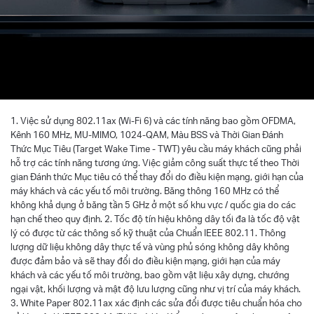
1. Việc sử dụng 802.11ax (Wi-Fi 6) và các tính năng bao gồm OFDMA,
Kênh 160 MHz, MU-MIMO, 1024-QAM, Màu BSS và Thời Gian Đánh
Thức Mục Tiêu (Target Wake Time - TWT) yêu cầu máy khách cũng phải
hỗ trợ các tính năng tương ứng. Việc giảm công suất thực tế theo Thời
gian Đánh thức Mục tiêu có thể thay đổi do điều kiện mạng, giới hạn của
máy khách và các yếu tố môi trường. Băng thông 160 MHz có thể
không khả dụng ở băng tần 5 GHz ở một số khu vực / quốc gia do các
hạn chế theo quy định. 2. Tốc độ tín hiệu không dây tối đa là tốc độ vật
lý có được từ các thông số kỹ thuật của Chuẩn IEEE 802.11. Thông
lượng dữ liệu không dây thực tế và vùng phủ sóng không dây không
được đảm bảo và sẽ thay đổi do điều kiện mạng, giới hạn của máy
khách và các yếu tố môi trường, bao gồm vật liệu xây dựng, chướng
ngại vật, khối lượng và mật độ lưu lượng cũng như vị trí của máy khách.
3. White Paper 802.11ax xác định các sửa đổi được tiêu chuẩn hóa cho