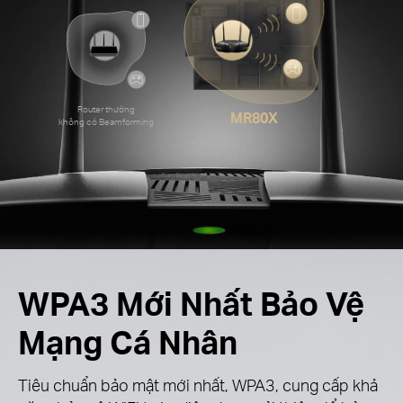
Router thường
MR80X
không có Beamforming
WPA3 Mới Nhất Bảo Vệ
Mạng Cá Nhân
Tiêu chuẩn bảo mật mới nhất, WPA3, cung cấp khả