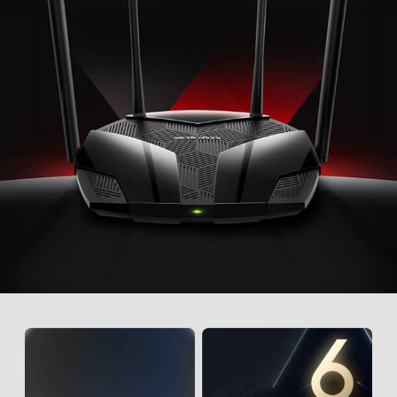
Lưu ý cho đối tác kinh doanh: sản phẩm cần
đăng ký
Giấy phép mật mã dân sự