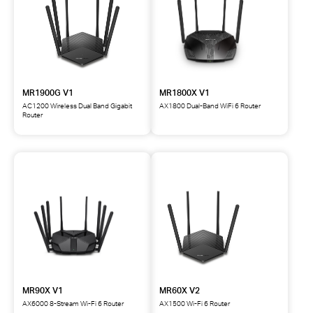
MR1900G V1
MR1800X V1
AC1200 Wireless Dual Band Gigabit
AX1800 Dual-Band WiFi 6 Router
Router
MR90X V1
MR60X V2
AX6000 8-Stream Wi-Fi 6 Router
AX1500 Wi-Fi 6 Router