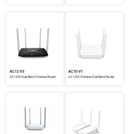
AC12 V3
AC10 V1
AC1200 Dual Band Wireless Router
AC1200 Wireless Dual Band Router