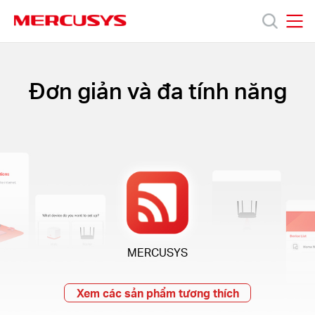
Click
to
skip
MERCUSYS
MERCUSYS
the
Sản
navigation
bar
Đơn giản và đa tính năng
phẩm
Hỗ
trợ
Giới
MERCUSYS
thiệu
Xem các sản phẩm tương thích