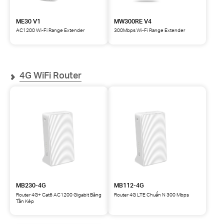
ME30 V1
MW300RE V4
AC1200 Wi-Fi Range Extender
300Mbps Wi-Fi Range Extender
4G WiFi Router
MB230-4G
MB112-4G
Router 4G+ Cat6 AC1200 Gigabit Băng
Router 4G LTE Chuẩn N 300 Mbps
Tần Kép