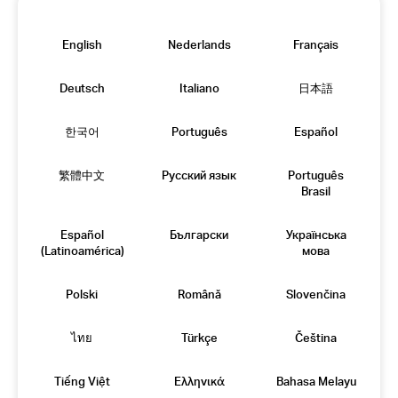
English
Nederlands
Français
Deutsch
Italiano
日本語
한국어
Português
Español
繁體中文
Русский язык
Português
Brasil
Español
Български
Українська
(Latinoamérica)
мова
Polski
Română
Slovenčina
ไทย
Türkçe
Čeština
Tiếng Việt
Eλληνικά
Bahasa Melayu