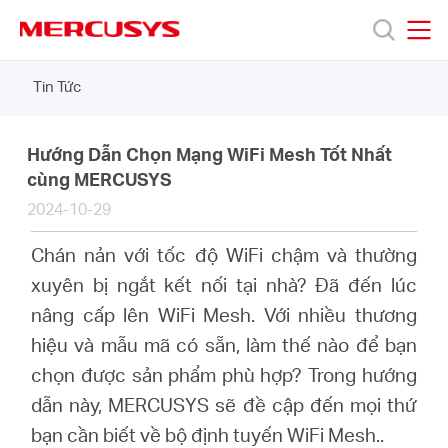
Click
to
skip
MERCUSYS
MERCUSYS
the
Tin Tức
Sản
navigation
bar
phẩm
Hướng Dẫn Chọn Mạng WiFi Mesh Tốt Nhất
cùng MERCUSYS
2024-10-29
Hỗ
Chán nản với tốc độ WiFi chậm và thường
trợ
xuyên bị ngắt kết nối tại nhà? Đã đến lúc
nâng cấp lên WiFi Mesh. Với nhiều thương
Giới
hiệu và mẫu mã có sẵn, làm thế nào để bạn
chọn được sản phẩm phù hợp? Trong hướng
thiệu
dẫn này, MERCUSYS sẽ đề cập đến mọi thứ
bạn cần biết về bộ định tuyến WiFi Mesh.
.