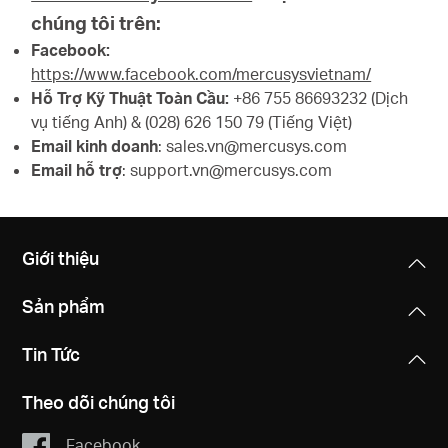
chúng tôi trên:
Facebook:
https://www.facebook.com/mercusysvietnam/
Hỗ Trợ Kỹ Thuật Toàn Cầu:
+86 755 86693232 (Dịch
vụ tiếng Anh) & (028) 626 150 79 (Tiếng Việt)
Email kinh doanh
: sales.vn@mercusys.com
Email hỗ trợ
: support.vn@mercusys.com
Giới thiệu
Sản phẩm
Tin Tức
Theo dõi chúng tôi
Facebook