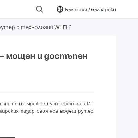
България /
български
рутер с технология Wi-Fi 6
 – мощен и достъпен
дажните на мрежови устройства и ИТ
гарския пазар
своя нов водещ рутер