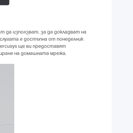
т да използват, за да докладват на
Услугата е достъпна от понеделник
 Mercusys ще ви предоставят
риране на домашната мрежа.