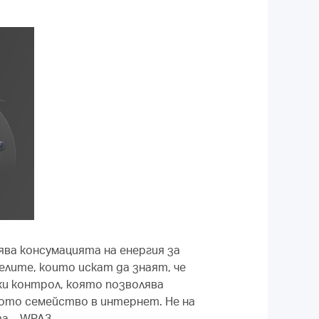
ява консумацията на енергия за
елите, които искат да знаят, че
ки контрол, която позволява
ото семейство в интернет. Не на
а – WPA3.