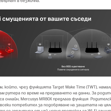
евърнат в безжична.
м, който, чрез функцията Target Wake Time (TWT), намал
ъм рутера по време на предаването на данни. За родит
 са онлайн, Mercusys MR80X предлага функция Родителс
 всеки потребител за подобряване на защитата на цял
е се гарантира от най-новия протокол за Wi-Fi защит