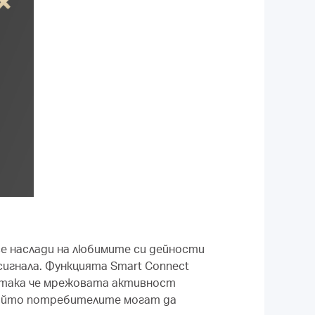
се наслади на любимите си дейности
сигнала. Функцията Smart Connect
 така че мрежовата активност
 който потребителите могат да