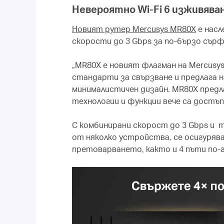
Невероятно Wi-Fi 6 изживява
Новият рутер Mercusys MR80X
е насл
скорости до 3 Gbps за по-бързо сърф
„MR80X е новият флагман на Mercusys
стандарти за свързване и предлага 
минималистичен дизайн. MR80X предл
технологии и функции вече са достъп
С комбинирани скорост до 3 Gbps и 
от няколко устройства, се осигуряв
претоварването, както и 4 пъти по