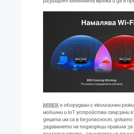
разширят кабелната мрежа и да я пр
MR80X
е оборудван с екологичен режи
мобилни и IoT устройства свързани к
децата им са в безопасност, докато
задаването на подходящи правила за
последно място, защитата на даннит