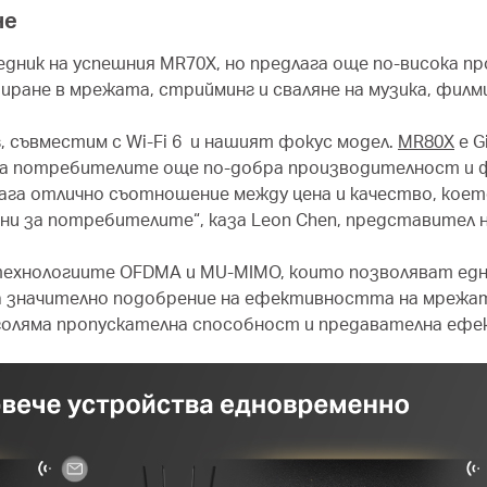
не
едник на успешния MR70X, но предлага още по-висока 
иране в мрежата, стрийминг и сваляне на музика, филм
, съвместим с Wi-Fi 6 и нашият фокус модел.
MR80X
е G
на потребителите още по-добра производителност и фу
ага отлично съотношение между цена и качество, което
ни за потребителите“, каза Leon Chen, представител н
технологиите OFDMA и MU-MIMO, които позволяват едн
а значително подобрение на ефективността на мрежат
-голяма пропускателна способност и предавателна е