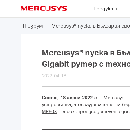
Click
Продукти
to
skip
MERCUSYS
the
Нюзрум
Mercusys® пуска в България св
navigation
bar
Mercusys® пуска в Б
Gigabit рутер с техно
2022-04-18
София, 18 април 2022 г.
– Mercusys –
устройстваза осигуряването на бъ
MR80X
– високопроизводителен и дост