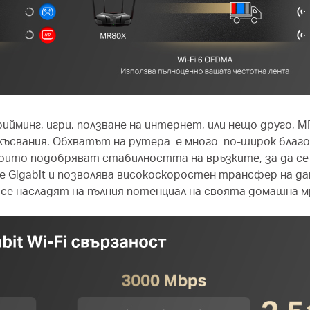
ийминг, игри, ползване на интернет, или нещо друго, 
късвания. Обхватът на рутера е много по-широк благо
които подобряват стабилността на връзките, за да се 
 e Gigabit и позволява високоскоростен трансфер на д
се насладят на пълния потенциал на своята домашна м