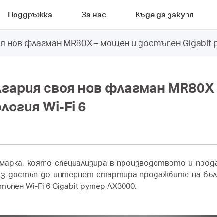
Поддръжка
За нас
Къде да закупя
оя нов флагман MR80X – мощен и достъпен Gigabit 
ългария своя нов флагман MR80X
логия Wi-Fi 6
 марка, която специализира в производството и про
рз достъп до интернет стартира продажбите на бъл
ъпен Wi-Fi 6 Gigabit рутер AX3000.