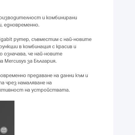
производителност и комбинирани
и, едновременно.
igabit рутер, съвместим с най-новите
нкции в комбинация с красив и
 означава, че най-новите
а Mercusys за България.
овременно предаване на данни към и
а чрез намаляване на
фективност на устройствата.