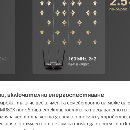
ии, включително енергоспестяване
мрежа, така че всеки член на семейството да може да 
g, MR80X подобрява ефективността на предаването на 
алична честотна лента за всяко отделно устройство,
ункция е допълнена от режим на точка за достъп, при