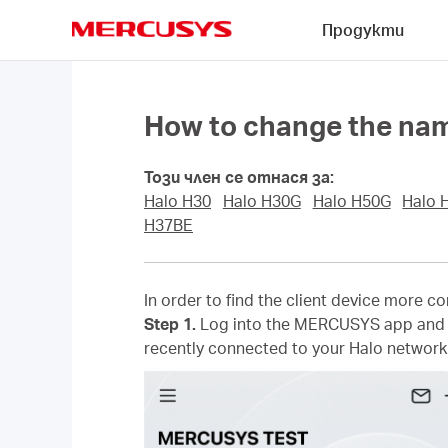
Click
Продукти
to
skip
MERCUSYS
the
navigation
bar
How to change the nam
Този член се отнася за:
Halo H30
Halo H30G
Halo H50G
Halo 
H37BE
In order to find the client device more c
Step 1.
Log into the MERCUSYS app and 
recently connected to your Halo network