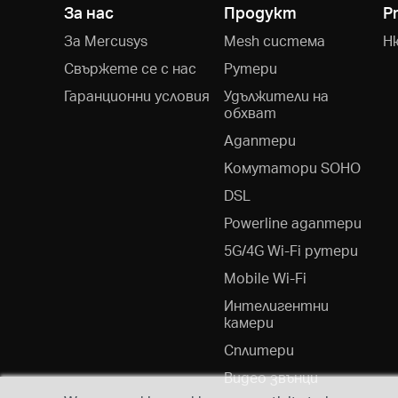
За нас
Продукт
P
За Mercusys
Mesh система
Н
Свържете се с нас
Рутери
Гаранционни условия
Удължители на
обхват
Адаптери
Kомутатори SOHO
DSL
Powerline адаптери
5G/4G Wi-Fi рутери
Mobile Wi-Fi
Интелигентни
камери
Сплитери
Видео звънци