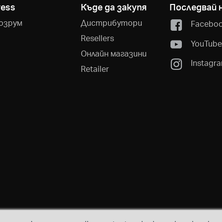
ress
Къде да закупя
Последвай 
юзрум
Дистрибутори
Facebo
Resellers
YouTub
Онлайн магазини
Instagr
Retailer