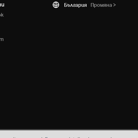
ни
България
Промяна
ok
e
am