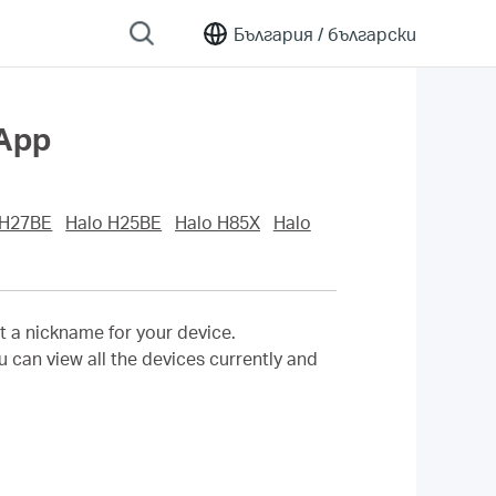
България /
български
 App
 H27BE
Halo H25BE
Halo H85X
Halo
et a
nickname for your device.
u can view all the devices currently and