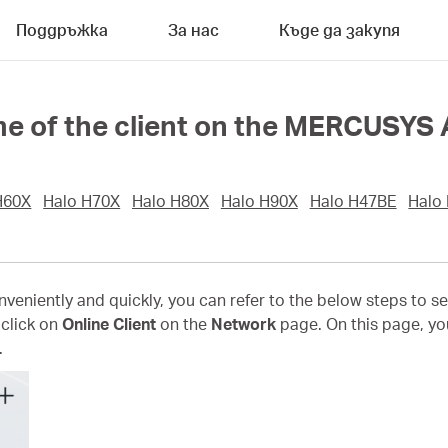
Поддръжка
За нас
Къде да закупя
e of the client on the MERCUSYS
H60X
Halo H70X
Halo H80X
Halo H90X
Halo H47BE
Halo
onveniently and quickly, you can refer to the below steps to s
click on
Online Client
on the
Network
page. On this page, yo
.