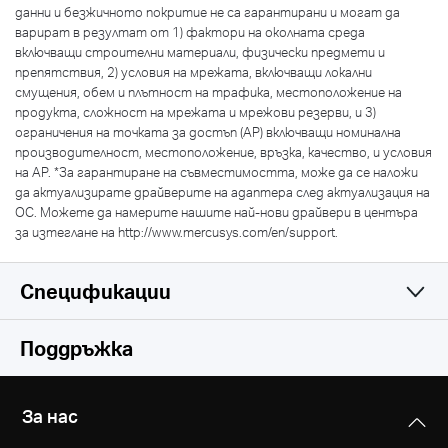
данни и безжичното покритие не са гарантирани и могат да
варират в резултат от 1) фактори на околната среда
включващи строителни материали, физически предмети и
препятствия, 2) условия на мрежата, включващи локални
смущения, обем и плътност на трафика, местоположение на
продукта, сложност на мрежата и мрежови резерви, и 3)
ограничения на точката за достъп (АР) включващи номинална
производителност, местоположение, връзка, качество, и условия
на АР.
*
За гарантиране на съвместимостта, може да се наложи
да актуализирате драйверите на адаптера след актуализация на
ОС. Можете да намерите нашите най-нови драйвери в центъра
за изтеглане на http://www.mercusys.com/en/support.
Спецификации
Wireless
Поддръжка
Hardware
Безжични стандарти
За нас
IEEE 802.11b/g/n
Others
Размери (ШxДxВ)
IEEE 802.11a/n/ac