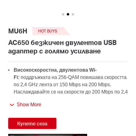
закупя
MU6H
HOT BUYS
България
AC650 безжичен двулентов USB
адаптер с голямо усилване
/
Високоскоростна, двулентова Wi-
български
Fi:
поддръжката на 256-QAM повишава скоростта
по 2,4 GHz лента от 150 Mbps на 200 Mbps.
Наслаждавайте се на скорости до 200 Mbps по 2,4
GHz лента и 433 Mbps по 5 GHz лента, за да
Show More
възползвате пълно от вашата AC Wi-Fi мрежа.
Усилваща антена:
5 dBi антена с голямо
Купете сега
усилване повишава силата на сигнала на
приемане и предаване на USB адаптера