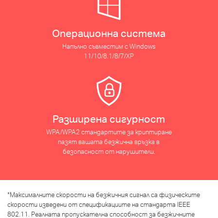
Операционна система
Напълно съвместим с Windows
11/10/8.1/8/7/XP
Разширена сигурност
WPA/WPA2 стандартите за криптиране
пазят вашата безжична връзка в
безопасност от нарушители.
*
Максималните скорости на безжичния сигнал са физическите
скорости изведени от спецификациите на стандарта IEEE
802.11. Реалната пропускателна способност за безжичните