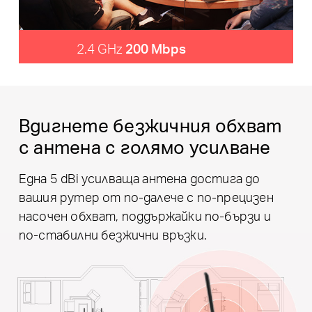
2.4 GHz
200 Mbps
Вдигнете безжичния обхват
с антена с голямо усилване
Една 5 dBi усилваща антена достига до
вашия рутер от по-далече с по-прецизен
насочен обхват, поддържайки по-бързи и
по-стабилни безжични връзки.