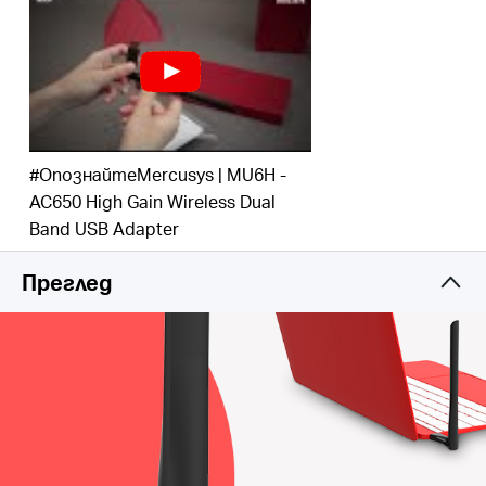
Вътрешен драйвер:
интелигентен, с лесна
инсталация за Windows ОС
Поддържа най-новите операционни системи:
напълно съвместим с Windows 11/10/8.1/8/7/XP
#ОпознайтеMercusys | MU6H -
3 години гаранция
AC650 High Gain Wireless Dual
Band USB Adapter
Преглед