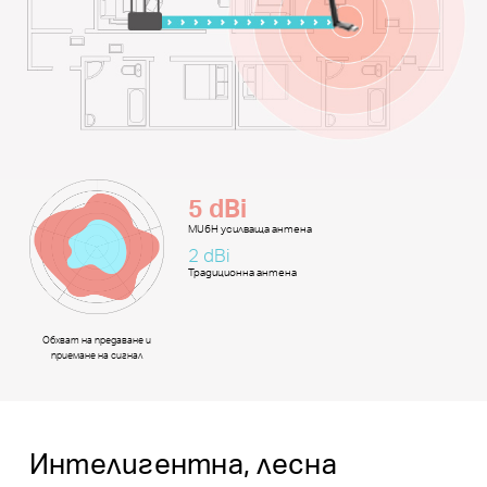
5 dBi
MU6H усилваща антена
2 dBi
Традиционна антена
Обхват на предаване и
приемане на сигнал
Интелигентна, лесна