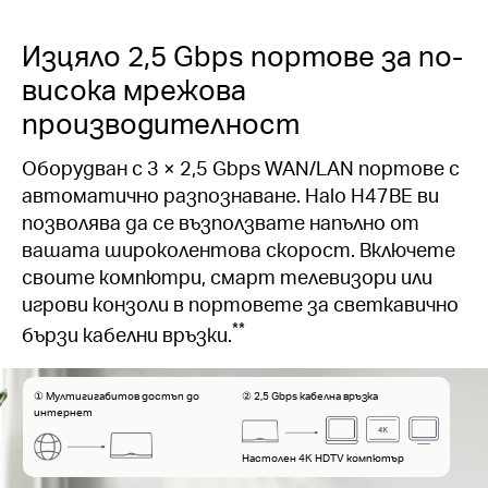
Изцяло 2,5 Gbps портове за по-
висока мрежова
производителност
Оборудван с 3 × 2,5 Gbps WAN/LAN портове с
автоматично разпознаване. Halo H47BE ви
позволява да се възползвате напълно от
вашата широколентова скорост. Включете
своите компютри, смарт телевизори или
игрови конзоли в портовете за светкавично
**
бързи кабелни връзки.
① Мултигигабитов достъп до
② 2,5 Gbps кабелна връзка
интернет
Настолен 4K HDTV компютър