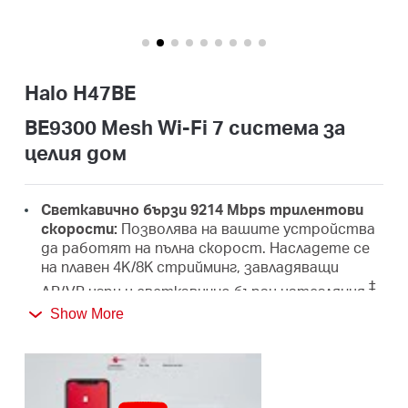
закупя
Halo H47BE
България
BE9300 Mesh Wi-Fi 7 система за
целия дом
/
Светкавично бързи 9214 Mbps трилентови
български
скорости:
Позволява на вашите устройства
да работят на пълна скорост. Насладете се
на плавен 4K/8K стрийминг, завладяващи
‡
AR/VR игри и светкавично бързи изтегляния.
Show More
Най-новата Wi-Fi 7 технология:
Въоръжена с
320 MHz канали, 4K-QAM, MLO, 6 GHz честотна
лента и други функции, които Wi-Fi 7 предлага,
вашата мрежа ще бъде с невероятна
△
производителност.