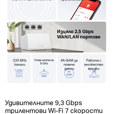
Изцяло 2,5 Gbps
WAN/LAN портове
320 MHz
Нова лента на
4K-QAM за
Работа с
6 GHz
канали
повече
множество
данни
връзки
Удивителните 9,3 Gbps
трилентови Wi-Fi 7 скорости