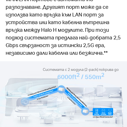
разпознаване. Другият порт може да се
използва като връзка към LAN порт за
устройства или като кабелна вътрешна
връзка между Halo H модулите. При този
подход системата предлага най-добрата 2,5
Gbps свързаност за истински 2,5G ера,
независимо дали кабелна или безжична.**
Системата с 2 модула (2-pack) покрива до
2
2
6000ft
/ 550m