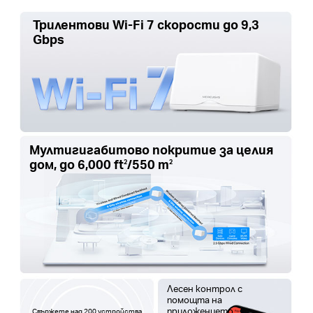
Трилентови Wi-Fi 7 скорости до 9,3
Gbps
Мултигигабитово покритие за целия
дом, до
6,000 ft
/550 m
2
2
Лесен контрол с
помощта на
приложението
Свържете над 200 устройства