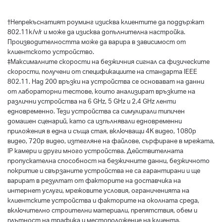
†
Непрекъснатият роуминг изисква клиентите да поддържат
802.11k/v/r и може да изисква допълнителна настройка.
Производителността може да варира в зависимост от
клиентското устройство.
‡Максималните скорости на безжичния сигнал са физическите
скорости, получени от спецификациите на стандарта IEEE
802.11. Над 200 връзки на устройства се основават на данни
от лабораторни тестове, които анализират връзките на
различни устройства на 6 GHz, 5 GHz и 2,4 GHz ленти
едновременно. Тези устройства са симулирали типичен
домашен сценарий, като са изпълнявали едновременни
приложения в една и съща стая, включващи 4K видео, 1080p
видео, 720p видео, изтегляне на файлове, сърфиране в мрежата,
IP камери и други много устройства. Действителната
пропускателна способност на безжичните данни, безжичното
покритие и свързаните устройства не са гарантирани и ще
варират в резултат от факторите на доставчика на
интернет услуги, мрежовите условия, ограниченията на
клиентските устройства и факторите на околната среда,
включително строителни материали, препятствия, обем и
плътност на трафика и местоположение на клиента.