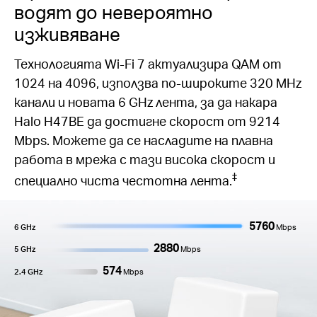
водят до невероятно
изживяване
Технологията Wi-Fi 7 актуализира QAM от
1024 на 4096, използва по-широките 320 MHz
канали и новата 6 GHz лента, за да накара
Halo H47BE да достигне скорост от 9214
Mbps. Можете да се насладите на плавна
работа в мрежа с тази висока скорост и
‡
специално чиста честотна лента.
5760
6 GHz
Mbps
2880
5 GHz
Mbps
574
2.4 GHz
Mbps