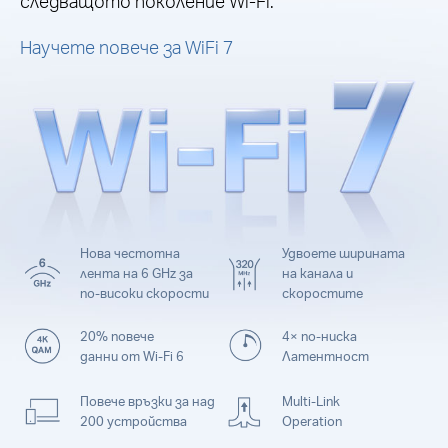
следващото поколение Wi-Fi.
Научете повече за WiFi 7
Нова честотна
Удвоете ширината
лента на 6 GHz за
на канала и
по-високи скорости
скоростите
20% повече
4× по-ниска
данни от Wi-Fi 6
Латентност
Повече връзки за над
Multi-Link
200 устройства
Operation