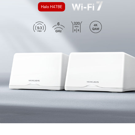
Лесна настройка и използване:
Управлението
на мрежата никога не е било по-лесно с
Halo H47BE
помощта на приложението MERCUSYS.
*Моля, обърнете внимание, че серията Halo H и
серията Halo S не могат да работят заедно.