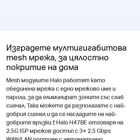
Изградете мултигигабитова
mesh мрежа, за цялостно
покритие на дома
Mesh модулите Halo работят като
обединена мрежа с едно мрежово име и
парола, за да елиминират зоните със слаб
сигнал. Така можете да разполагате с най-
добрия сигнал и да се насладите на най-
добрите връзки.
†
Halo H47BE отговаря на
2.5G ISP мрежов достъп с 3× 2.5 Gbps
WAN/LAN портове с автоматично