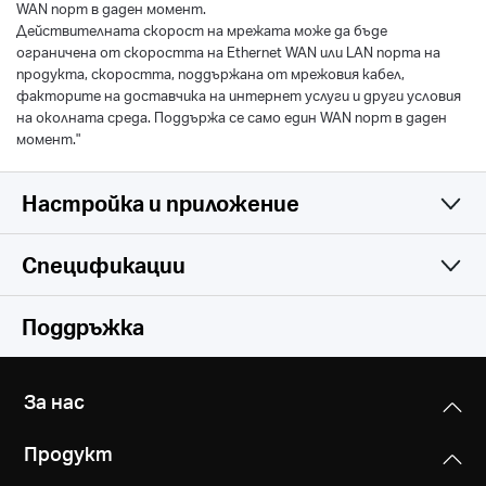
WAN порт в даден момент.
Действителната скорост на мрежата може да бъде
ограничена от скоростта на Ethernet WAN или LAN порта на
продукта, скоростта, поддържана от мрежовия кабел,
факторите на доставчика на интернет услуги и други условия
на околната среда. Поддържа се само един WAN порт в даден
момент."
Настройка и приложение
Спецификации
Simple and Functional
Wireless
Поддръжка
Software
Безжични стандарти
За нас
Hardware
Operation Modes
6 GHz: IEEE 802.11be
Продукт
Рутер, Точка за достъп
5 GHz: IEEE 802.11b/g/n/ac/ax/be mixed
Others
Размери (ШxДxВ)
2.4 GHz: IEEE 802.11b/g/n/ax mixed