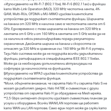
△Използването на Wi-Fi 7 (802.11be), Wi-Fi 6 (802.11ax) и функции
като Multi-Link Operation (MLO), 320 MHz честотна лента, 4K-
QAM, Multi-RUs, OFDMA и MU-MIMO изисква клиентските
устройства да поддържат съответните функции. Ширината
на канала от 320 MHz е налична само в честотната лента от 6
GHz. Едновременно с това ширината на канала от 320 MHz в
лентата от 6 GHz и от 160 MHz в лентата от 5 GHz може да не
са налични в някои региони/държави поради регулаторни
ограничения. Двойната ширина на канала и скоростта се
отнасят за 320 MHz в сравнение със 160 MHz за Wi-Fi 6 рутери.
Тази Halo система може да не поддържа всички задължителни
функции, ратифицирани в спецификацията IEEE 802.11belax.
Може да са необходими допълнителни актуализации на
софтуера за наличността на функциите.
§Използването на WPA3 изисква клиентските устройства да
поддържат съответната функция.
*Моля, обърнете внимание, че серията Halo H и серията Halo S не
могат да работят заедно. Halo H47BE е съвместим с други
устройства от серията Halo H за образуване на Mesh мрежа.
**2,5 Gbps интернет скорости изискват съвместими планове за
услуги и оборудване. Всички WAN/LAN портове ще работят
като WAN или LAN портове. Само един порт може да служи като