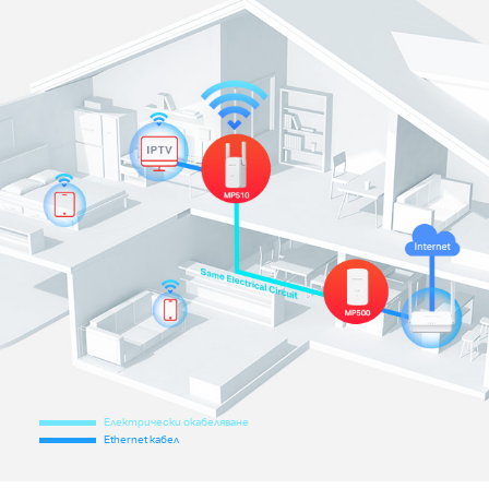
Електрически окабеляване
Ethernet кабел