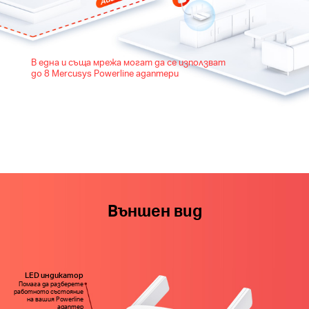
В една и съща мрежа могат да се използват
до 8 Mercusys Powerline адаптери
Външен вид
LED индикатор
Помага да разберете
работното състояние
на вашия Powerline
адаптер