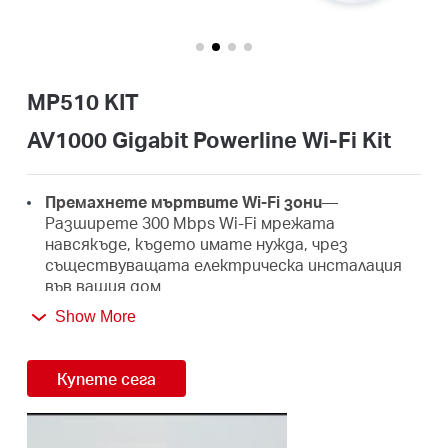
закупя
MP510 KIT
България
AV1000 Gigabit Powerline Wi-Fi Kit
/
Премахнете мъртвите Wi-Fi зони
—
Разширете 300 Mbps Wi-Fi мрежата
навсякъде, където имате нужда, чрез
български
съществуващата електрическа инсталация
във вашия дом
Show More
1000 Mbps Висока скорост на трансфер
—
Бърз и стабилен трансфер на данни с
усъвършенстван протокол HomePlug AV2
Купете сега
Супер бързи кабелни връзки
—Gigabit порт за
компютри, IPTV и игрови конзоли