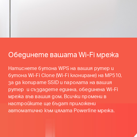
Обединете вашата Wi-Fi мрежа
Натиснете бутона WPS на вашия рутер и
бутона Wi-Fi Clone (Wi-Fi клониране) на MP510,
за да копирате SSID и паролата на вашия
рутер и създадете единна, обединена Wi-Fi
мрежа във вашия дом. Всички промени в
настройките ще бъдат приложени
автоматично към цялата Powerline мрежа.