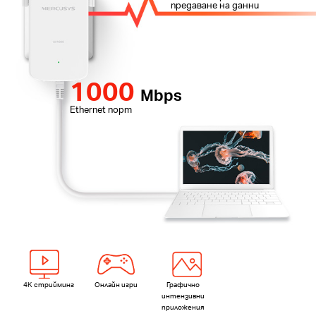
предаване на данни
1000
Mbps
Ethernet порт
4K стрийминг
Онлайн игри
Графично
интензивни
приложения