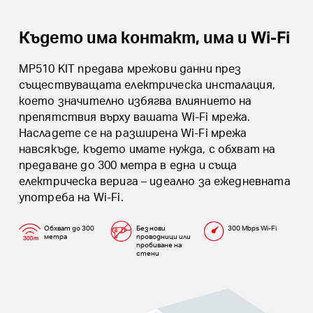
Където има контакт, има и Wi-Fi
MP510 KIT предава мрежови данни през
съществуващата електрическа инсталация,
което значително избягва влиянието на
препятствия върху вашата Wi-Fi мрежа.
Насладете се на разширена Wi-Fi мрежа
навсякъде, където имате нужда, с обхват на
предаване до 300 метра в една и съща
електрическа верига – идеално за ежедневната
употреба на Wi-Fi.
Обхват до 300
Без нови
300 Mbps Wi-Fi
метра
проводници или
пробиване на
стени