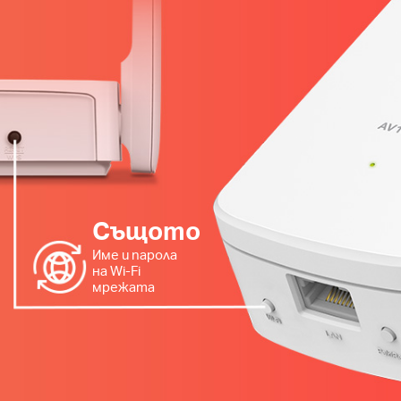
Същото
Име и парола
на Wi-Fi
мрежата