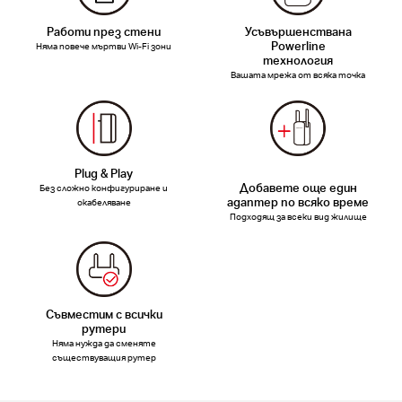
Работи през стени
Усъвършенствана
Powerline
Няма повече мъртви Wi-Fi зони
технология
Вашата мрежа от всяка точка
Plug & Play
Добавете още един
Без сложно конфигуриране и
адаптер по всяко време
окабеляване
Подходящ за всеки вид жилище
Съвместим с всички
рутери
Няма нужда да сменяте
съществуващия рутер