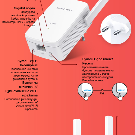
Gigabit порт
Осигурява
високоскоростни
кабелни връзки за
компютри, IPTV и игрови
конзоли
Бутон Сдвояване/
Бутон Wi-Fi
Ресет
клониране
Просто натиснете
Копирайте името и
бутона за сдвояване на
паролата на вашата
адаптерите и бързо
хост мрежа, като
настройте по-сигурна
докоснете бутона
Powerline мрежа
Бутон за
включване/
изключване на Wi-Fi
мрежата
Натиснете за 5 секунди,
за да включите/
изключите Wi-Fi
мрежата