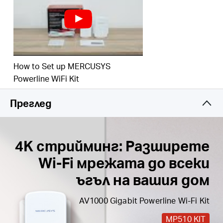
Plug & Play
—Кажете сбогом на сложното
окабеляване и конфигуриране, просто
включете и работете
Лесно разширяване
—Разширете покритието
просто като добавите още Powerline
How to Set up MERCUSYS
адаптери
Powerline WiFi Kit
3 години гаранция
Преглед
4K стрийминг: Разширете
Wi-Fi мрежата до всеки
ъгъл на вашия дом
AV1000 Gigabit Powerline Wi-Fi Kit
MP510 KIT