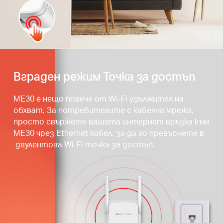
Натиснете бутона WPS
Вграден режим Точка за достъп
ME30 е нещо повече от Wi-Fi удължител на
обхват. За потребителите с кабелна мрежа,
просто свържете вашата интернет връзка към
ME30 чрез Ethernet кабел, за да го превърнете в
двулентова Wi-Fi точка за достъп.