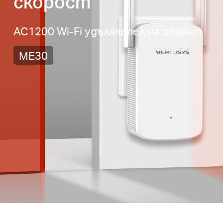
скорост
AC1200 Wi-Fi удължител на обхват
ME30