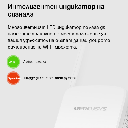
Интелигентен индикатор на
сигнала
Многоцветният LED индикатор помага да
намерите правилното местоположение за
вашия удължител на обхват за най-доброто
разширение на Wi-Fi мрежата.
Добра връзка
Зелен
Твърде далече от хост рутера
Оранжев