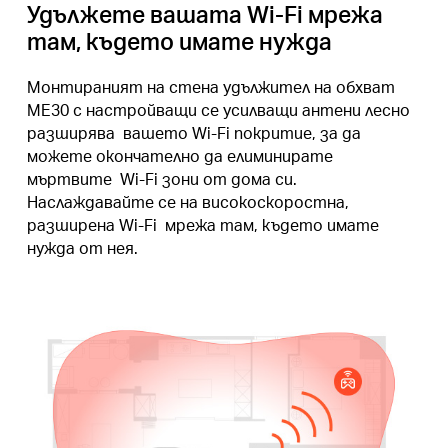
Удължете вашата Wi-Fi мрежа
там, където имате нужда
Монтираният на стена удължител на обхват
ME30 с настройващи се усилващи антени лесно
разширява вашето Wi-Fi покритие, за да
можете окончателно да елиминирате
мъртвите Wi-Fi зони от дома си.
Наслаждавайте се на високоскоростна,
разширена Wi-Fi мрежа там, където имате
нужда от нея.