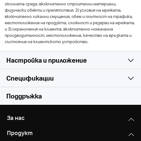
околната среда, включително строителни материали,
физически обекти и препятствия, 2) условия на мрежата,
включително локални смущения, обем и плътност на трафика,
местоположение на продукта, сложност и резерви на мрежата,
и 3) ограничения на клиента, включително номинална
производителност, местоположение, качество на връзката и
състояние на клиентското устройство.
Настройка и приложение
Спецификации
Simple and Functional
Wireless
Поддръжка
Hardware
Безжични стандарти
За нас
IEEE 802.11a/n/ac 5 GHz, IEEE 802.11b/g/n 2.4 GHz
Others
Размери (ШxДxВ)
Продукт
112 × 84.7 × 39 мм
Честота
Сертификати