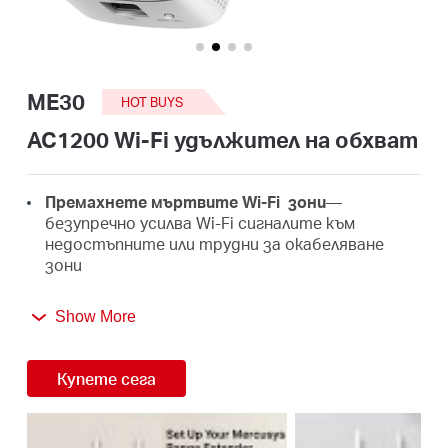
закупя
ME30
HOT BUYS
България
AC1200 Wi-Fi удължител на обхват
/
Премахнете мъртвите Wi-Fi зони
—
безупречно усилва Wi-Fi сигналите към
недостъпните или трудни за окабеляване
български
зони
AC1200 двулентова Wi-Fi мрежа
—
Show More
Поддържайте целия си дом свързан със силно
Wi-Fi разширение при комбинирана скорост до
1,2 Gbps
Купете сега
Лесна настройка с едно докосване
—Просто
натиснете бутона WPS, за да разширите
вашето Wi-Fi покритие за секунди.