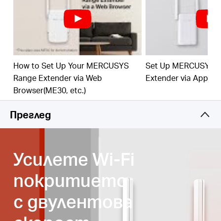
Индикатор на сигнала
—Многоцветният LED
индикатор помага да намерите правилното
местоположение на вашия удължител на
обхват за най-доброто разширение на Wi-Fi
мрежата.
How to Set Up Your MERCUSYS
Set Up MERCUSYS 
Бърз 10/100 Mbps порт
—Осигурява бързи
Range Extender via Web
Extender via App
кабелни връзки за компютри, IPTV и игрови
Browser(ME30, etc.)
конзоли.
Преглед
Работи с всеки рутер или безжична товка за
достъп
3 години гаранция
Усилете Wi-Fi
покритието
с двулентова