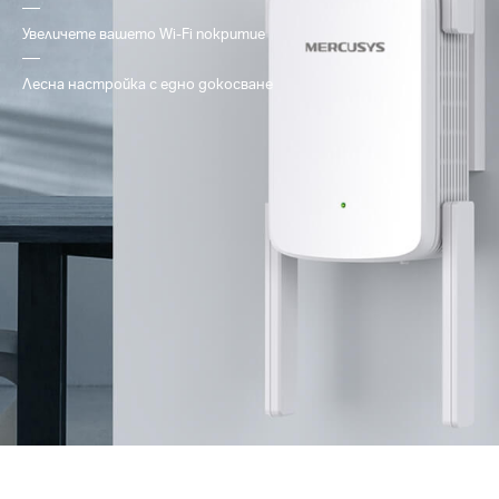
Увеличете вашето Wi-Fi покритие
Лесна настройка с едно докосване