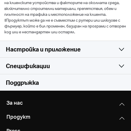
на клиенските устройства и факторите на околната среда,
включително строителни материали, препятствия, обем и
плътност на трафика и местоположение на клиента.
‡Продуктът може да не е съвместим с рутери или шлюзове с
фърмуер, който е бил променен, базиран на програми с отворен
код или е нестандартен или остарял.
Настройка и приложение
Спецификации
Simple and Functional
Wireless
Поддръжка
Hardware
Безжични стандарти
За нас
IEEE 802.11a/n/ac 5 GHz, IEEE 802.11b/g/n 2.4 GHz
Others
Размери (ШxДxВ)
Продукт
с вградения щепсел:
Честота
Сертификати
84,7×76,3×112 mm
Press