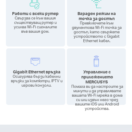
Работи с всеки рутер
Вграден режим на
Свързва се към вашия
точка за достъп
съществуващ рутер и
Превключете към
усилва Wi-Fi сигналите
двулентова Wi-Fi точка за
във вашия дом.
достъп, като свържете
устройството с Gigabit
Ethernet кабел.
Gigabit Ethernet връзка
Управление с
Осигурява бързи кабелни
приложението
връзки за компютри, IPTV и
MERCUSYS
игрови конзоли.
Помага ви да настроите за
минути и да управлявате
вашата Wi-Fi мрежа в дома
си или извън него чрез
вашите iOS или Android
устройства.