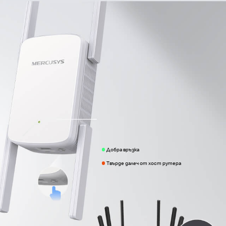
Добра връзка
Tвърде далеч от хост рутера