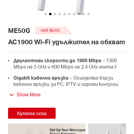
закупя
ME50G
HOT BUYS
България
AC1900 Wi-Fi удължител на обхват
/
Двулентови скорости до 1900 Mbps
– 1300
Mbps на 5 GHz и 600 Mbps на 2,4 GHz лента.
†
български
Gigabit кабелна връзка
– Осигурява бързи
кабелни връзки за PC, IPTV и игрови конзоли.
3×3 MU-MIMO –
Свържете повече устройства
Show More
едновременно.
Работи с всички рутери
– за да разширите
Купете сега
Wi-Fi мрежата до мястото, където имате
най-голяма нужда. ‡