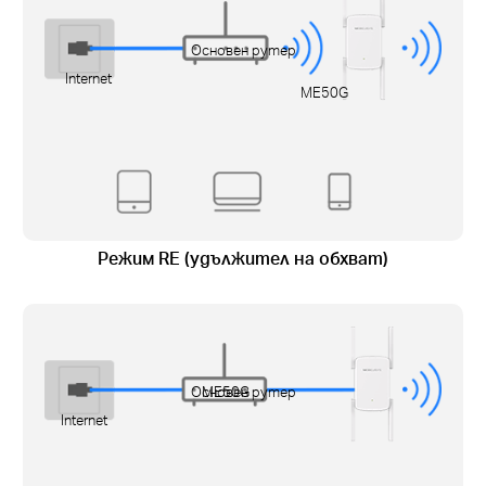
Основен рутер
Internet
ME50G
Режим RE (удължител на обхват)
Основен рутер
ME50G
Internet