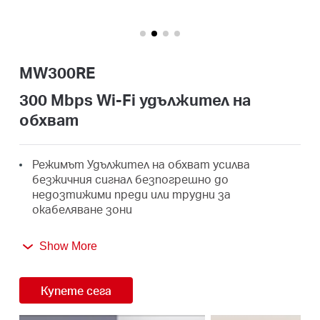
закупя
MW300RE
България
300 Mbps Wi-Fi удължител на
обхват
/
Режимът Удължител на обхват усилва
български
безжичния сигнал безпогрешно до
недозтижими преди или трудни за
окабеляване зони
Три външни антени с MIMO помагат MW300RE
Show More
да се отличава от обикновените удължители
на обхват
Купете сега
Лесно разширяване на безжичното покритие
с начална настройка само с две докосвания