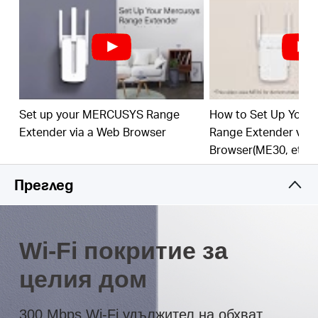
или с натискането на WPS бутона
Миниатюрните размери и дизайнът за
монтаж на стена правят лесно поставянето
и преместването на устройството
Многоцветният LED помага да се открие
правилното място, за да се осигури най-
Set up your MERCUSYS Range
How to Set Up You
доброто удължаване на Wi-Fi мрежата
Extender via a Web Browser
Range Extender via
3 години гаранция
Browser(ME30, etc.)
Преглед
Wi-Fi покритие за
целия дом
300 Mbps Wi-Fi удължител на обхват