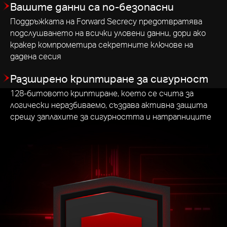
Вашите данни са по-безопасни
Поддръжката на Forward Secrecy предотвратява
подслушването на всички уловени данни, дори ако
кракер компрометира секретните ключове на
дадена сесия
Разширено криптиране за сигурност
128-битовото криптиране, което се счита за
логически неразбиваемо, създава активна защита
срещу заплахите за сигурността и натрапниците