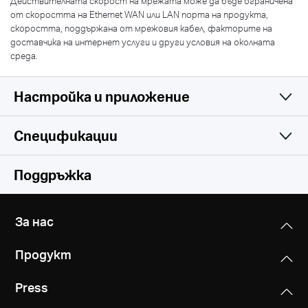
Действителната скорост на мрежата може да бъде ограничена
от скоростта на Ethernet WAN или LAN порта на продукта,
скоростта, поддържана от мрежовия кабел, факторите на
доставчика на интернет услуги и други условия на околната
среда.
Настройка и приложение
Спецификации
Simple and Functional
Wireless
Поддръжка
Software
Безжични стандарти
За нас
Hardware
WAN тип
Съвместим с Wi-Fi стандартите
Продукт
Динамичен IP адрес/Статичен IP адрес
802.11ax/ac/a/b/g/n
Others
Размери (ШxДxВ)
/PPPoE/L2TP/PPTP
Press
6.9 × 6.2 × 1.8 in (175.6 × 157.2 × 45 mm)
Ниво на сигнала
Съдържание на пакета