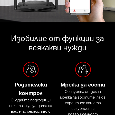
Изобилие от функции за
всякакви нужди
Родителски
Мрежа за гости
Осигурява отделна
контрол
мрежа за гостите, за да
Създайте подходящи
гарантира вашата
политики за защита на
сигурност и
вашето семейство с
поверителност