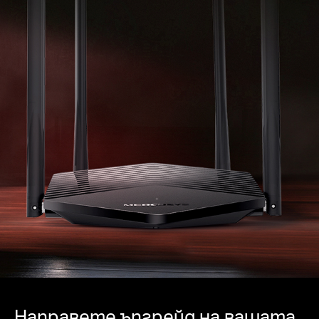
подобри ефективността на предаване на
данни с BSS color
Интелигентно свързване (Smart Connect)
–
Интелигентно избира най-добрата налична
лента за всяко устройство
Направете ъпгрейд на вашата