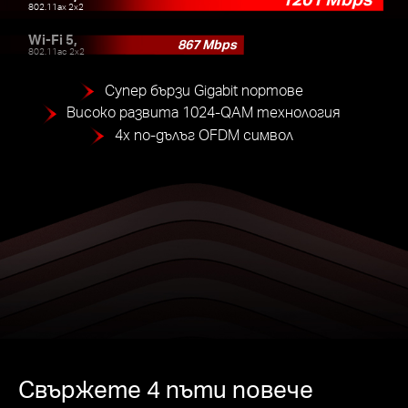
802.11ax 2x2
Wi-Fi 5,
867 Mbps
802.11ac 2x2
Супер бързи Gigabit портове
Високо развита 1024-QAM технология
4x по-дълъг OFDM символ
Свържете 4 пъти повече