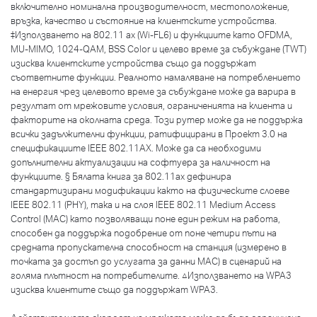
включително номинална производителност, местоположение,
връзка, качество и състояние на клиентските устройства.
‡Използването на 802.11 ax (Wi-FL6) и функциите като OFDMA,
MU-MIMO, 1024-QAM, BSS Color и целево време за събуждане (TWT)
изисква клиентските устройства също да поддържат
съответните функции. Реалното намаляване на потреблението
на енергия чрез целевото време за събуждане може да варира в
резултат от мрежовите условия, ограниченията на клиента и
факторите на околната среда. Този рутер може да не поддържа
всички задължителни функции, ратифицирани в Проект 3.0 на
спецификациите IEEE 802.11AX. Може да са необходими
допълнителни актуализации на софтуера за наличност на
функциите. § Бялата книга за 802.11ax дефинира
стандартизирани модификации както на физическите слоеве
IEEE 802.11 (PHY), така и на слоя IEEE 802.11 Medium Access
Control (MAC) като позволяващи поне един режим на работа,
способен да поддържа подобрение от поне четири пъти на
средната пропускателна способност на станция (измерено в
точката за достъп до услугата за данни MAC) в сценарий на
голяма плътност на потребителите. △Използването на WPA3
изисква клиентите също да поддържат WPA3.