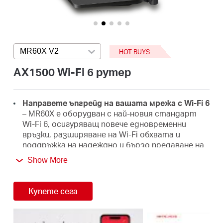
закупя
MR60X V2
Press enter to open version list
HOT BUYS
България
AX1500 Wi-Fi 6 рутер
/
Направете ъпгрейд на вашата мрежа с Wi-Fi 6
– MR60X е оборудван с най-новия стандарт
български
Wi-Fi 6, осигуряващ повече едновременни
връзки, разширяване на Wi-Fi обхвата и
поддръжка на надеждно и бързо предаване на
данни.
Show More
По-високи скорости от 1,5 Gbps
- Оптимални
скорости за Wi-Fi 6, достигащи до 1,5 Gbps
Купете сега
(1201 Mbps по 5 GHz и 300 Mbps по 2,4 GHz
лента)