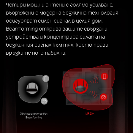
Четири мощни антени с голямо усилване,
въоръжени с модерна безжична технология,
осигуряват силен сигнал в целия дом.
Beamforming открива вашите свързани
устройства и концентрира силата на
безжичния сигнал към тях, което прави
връзките по-стабилни.
Обикновен рутер без
MR60X
Beamforming