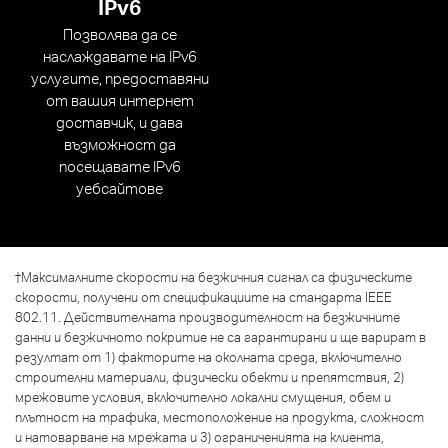
IPv6
Позволява да се
наслаждавате на IPv6
услугите, предоставяни
от вашия интернет
доставчик, и дава
възможност да
посещавате IPv6
уебсайтове
†
Максималните скорости на безжичния сигнал са физическите
скорости, получени от спецификациите на стандарта IEEE
802.11. Действителната производителност на безжичните
данни и безжичното покритие не са гарантирани и ще варират в
резултат от 1) факторите на околната среда, включително
строителни материали, физически обекти и препятствия, 2)
мрежовите условия, включително локални смущения, обем и
плътност на трафика, местоположение на продукта, сложност
и натоварване на мрежата и 3) ограниченията на клиента,