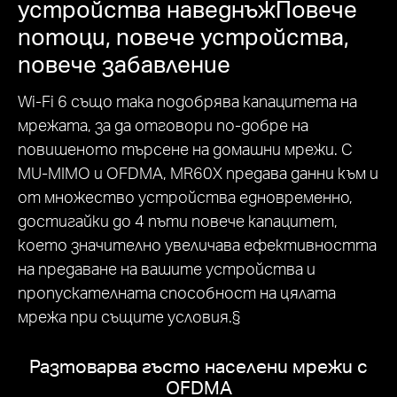
устройства наведнъжПовече
потоци, повече устройства,
повече забавление
Wi-Fi 6 също така подобрява капацитета на
мрежата, за да отговори по-добре на
повишеното търсене на домашни мрежи. С
MU-MIMO и OFDMA, MR60X предава данни към и
от множество устройства едновременно,
достигайки до 4 пъти повече капацитет,
което значително увеличава ефективността
на предаване на вашите устройства и
пропускателната способност на цялата
мрежа при същите условия.§
Разтоварва гъсто населени мрежи с
OFDMA