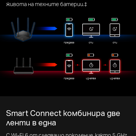
живота на техните батерии.‡
предава
спи
спи
предава
изчаква
изчаква
Smart Connect комбинира две
ленти в една
С Wi-Fi 6 от следващо поколение, както 5 GHz,