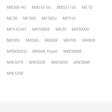
MB260-4G
MB510-5G
MB521-5G
ME10
ME30
MF30G
MF30Gv
MP510
MP510 KIT
MR1800X
MR20
MR3000X
MR30G
MR50G
MR60X
MR70X
MR80X
MR80X(V5)
MR84X-Travel
MW300RE
MW301R
MW302R
MW305R
MW306R
MW325R