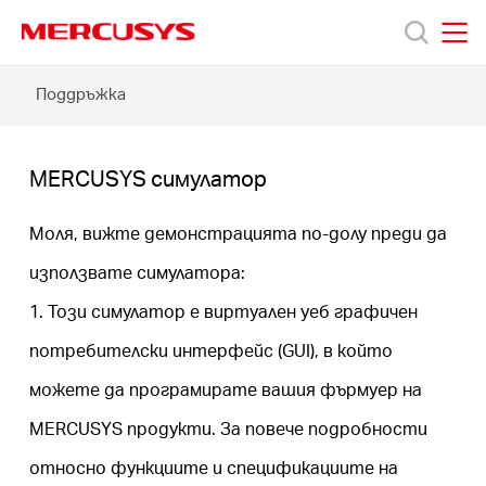
Click
to
skip
MERCUSYS
MERCUSYS
the
MERCUSYS
Поддръжка
Продукти
navigation
симулатор
bar
Поддръжка
MERCUSYS симулатор
За
Моля, вижте демонстрацията по-долу преди да
използвате симулатора:
нас
1. Този симулатор е виртуален уеб графичен
потребителски интерфейс (GUI), в който
Къде
можете да програмирате вашия фърмуер на
да
MERCUSYS продукти. За повече подробности
относно функциите и спецификациите на