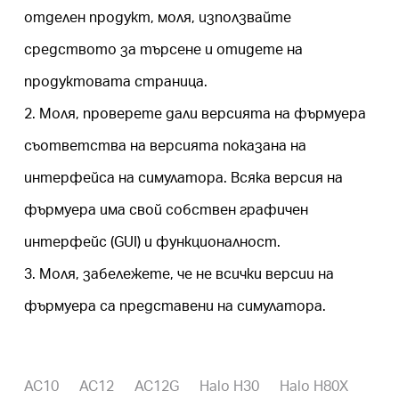
закупя
отделен продукт, моля, използвайте
средството за търсене и отидете на
продуктовата страница.
България
2. Моля, проверете дали версията на фърмуера
съответства на версията показана на
/
интерфейса на симулатора. Всяка версия на
фърмуера има свой собствен графичен
български
интерфейс (GUI) и функционалност.
3. Моля, забележете, че не всички версии на
фърмуера са представени на симулатора.
AC10
AC12
AC12G
Halo H30
Halo H80X