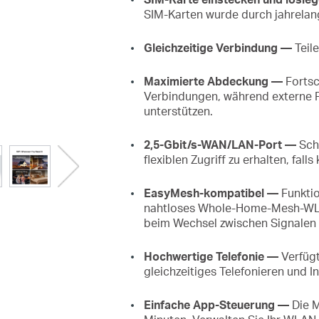
SIM-Karten wurde durch jahrelang
Gleichzeitige Verbindung —
Teil
Maximierte Abdeckung —
Fortsch
Verbindungen, während externe Po
unterstützen.
2,5-Gbit/s-WAN/LAN-Port —
Schl
flexiblen Zugriff zu erhalten, fall
EasyMesh-kompatibel —
Funktio
nahtloses Whole-Home-Mesh-WLA
beim Wechsel zwischen Signalen z
Hochwertige Telefonie —
Verfügt
gleichzeitiges Telefonieren und 
Einfache App-Steuerung —
Die M