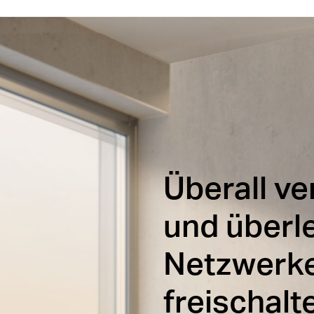
Überall v
und überl
Netzwerk
freischalt