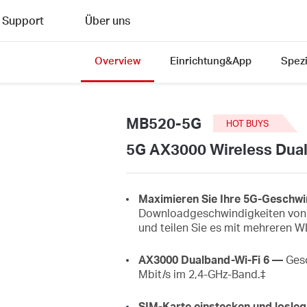
Support
Über uns
Overview
Einrichtung&App
Spezi
MB520-5G
HOT BUYS
5G AX3000 Wireless Dual
Maximieren Sie Ihre 5G-Geschwi
Downloadgeschwindigkeiten von b
und teilen Sie es mit mehreren 
AX3000 Dualband-Wi-Fi 6 —
Gesc
Mbit/s im 2,4-GHz-Band.‡
SIM-Karte einstecken und losle