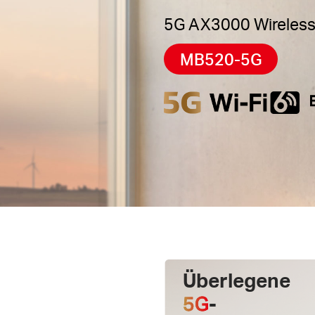
5G AX3000 Wireless
MB520-5G
Überlegene
5G
-