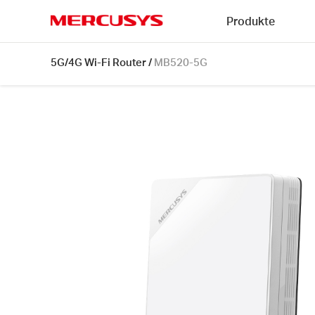
Click
Produkte
to
skip
MERCUSYS
the
MB520-
5G/4G Wi-Fi Router
/
MB520-5G
navigation
5G
bar
[V1]
|
5G
AX3000
Wireless
Dual
Band
Router