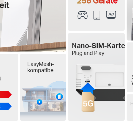
256 Geräte
eit
Nano-SIM-Karte
Plug and Play
EasyMesh-
kompatibel
d
H