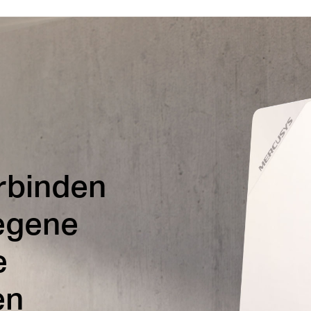
erbinden
egene
e
en