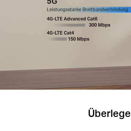
5G
Leistungsstarke Breitbandverbindung
4G-LTE Advanced Cat6
300 Mbps
4G-LTE Cat4
150 Mbps
Überlege