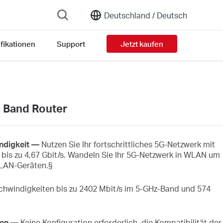
Deutschland /
Deutsch
fikationen
Support
Jetzt kaufen
 Band Router
ndigkeit —
Nutzen Sie Ihr fortschrittliches 5G-Netzwerk mit
is zu 4,67 Gbit/s. Wandeln Sie Ihr 5G-Netzwerk in WLAN um
WLAN-Geräten.§
hwindigkeiten bis zu 2402 Mbit/s im 5-GHz-Band und 574
gen —
Keine Konfiguration erforderlich, die Kompatibilität der