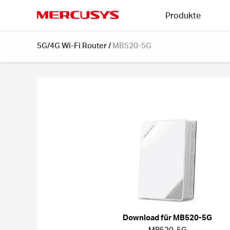
Click
Produkte
to
skip
MERCUSYS
the
5G/4G Wi-Fi Router
/
MB520-5G
navigation
bar
Download für MB520-5G
MB520-5G