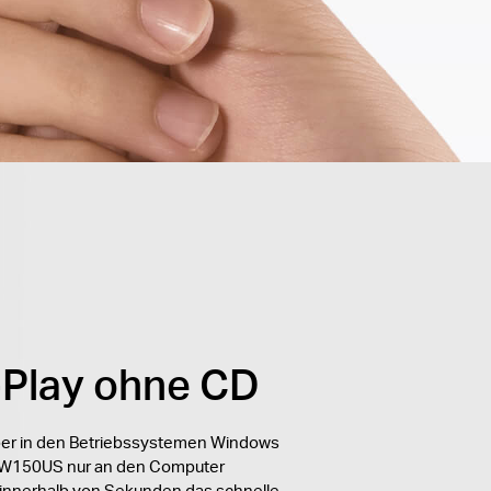
-Play ohne CD
iber in den Betriebssystemen Windows
MW150US nur an den Computer
innerhalb von Sekunden das schnelle