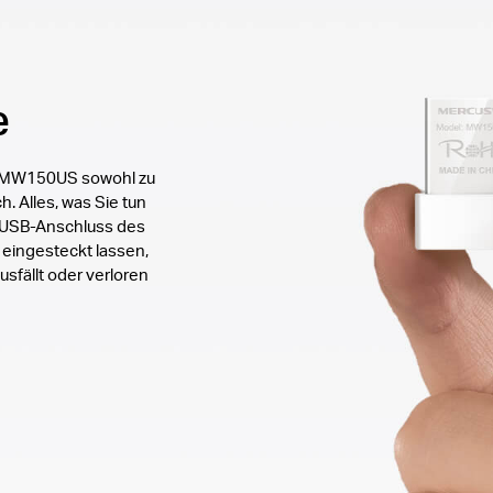
e
er MW150US sowohl zu
. Alles, was Sie tun
n USB-Anschluss des
eingesteckt lassen,
sfällt oder verloren