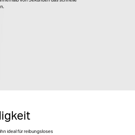
n.
igkeit
hn ideal für reibungsloses