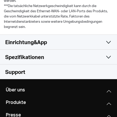
werden.
***Die tatsächliche Netzwerkgeschwindigkeit kann durch die
Geschwindigkeit des Ethernet-WAN- oder LAN-Ports des Produkts,
die vom Netzwerkkabel unterstützte Rate, Faktoren des
Internetdienstanbieters sowie weitere Umgebungsbedingungen
begrenzt sein.
Einrichtung&App
Spezifikationen
Einfach und Funktional
Drahtlos
Support
Hardware
Wireless Standards
Über uns
5 GHz: IEEE 802.11a/n/ac/ax/be mixed
Software
Dimensionen
2.4 GHz: IEEE 802.11b/g/n/ax/be mixed
Produkte
5 × 3.2 × 3.3 in (128 × 81.3 × 83.7 mm))
Sonstiges
Betriebsmodi
WiFi Speeds
Presse
Router, Access Point