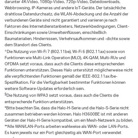
darunter 4K-Video, 1080p-Video, 720p-Video, Dateidownloads,
Webbrowsing, IP-Kameras und andere IoT-Geräte. Der tatsächliche
drahtlose Datendurchsatz, die WLAN-Abdeckung und die Anzahl der
verbundenen Geräte sind nicht garantiert und variieren je nach
Faktoren des Internetdienstanbieters, Netzwerkbedingungen, Client-
Einschränkungen sowie Umwelteinflüssen, einschließlich
Baumaterialien, Hindernissen, Verkehrsaufkommen und -dichte sowie
dem Standort des Clients.
△
Die Nutzung von Wi-Fi 7 (802.11be), Wi-Fi 6 (802.11ax) sowie von
Funktionen wie Multi-Link Operation (MLO), 4K-QAM, Multi-RUs und
OFDMA setzt voraus, dass auch die Clients diese entsprechenden
Funktionen unterstützen. Dieses Halo unterstützt möglicherweise nicht
alle verpflichtenden Funktionen gemäß der IEEE-802.11ax/be-
Spezifikation. Für die Verfügbarkeit bestimmter Funktionen können
weitere Software-Updates erforderlich sein.
§
Die Nutzung von WPA3 setzt voraus, dass auch die Clients die
entsprechende Funktion unterstützen.
*Bitte beachten Sie, dass die Halo-H-Serie und die Halo-S-Serie nicht
zusammen betrieben werden können. Halo H3600BE ist mit anderen
Geräten der Halo-H-Serie kompatibel, um ein Mesh-Netzwerk zu bilden.
**Alle WAN/LAN-Ports arbeiten wahlweise als WAN- oder LAN-Ports.
Es kann jeweils nur ein Port gleichzeitig als WAN-Port verwendet