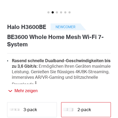
/
Deutsch
Halo H3600BE
NEWCOMER
BE3600 Whole Home Mesh Wi-Fi 7-
System
Rasend schnelle Dualband-Geschwindigkeiten bis
zu 3,6 Gbit/s:
Ermöglichen Ihren Geräten maximale
Leistung. Genießen Sie flüssiges 4K/8K-Streaming,
immersives AR/VR-Gaming und blitzschnelle
‡
Downloads.
Mehr zeigen
Neuester Wi-Fi-7-Standard:
Ausgestattet mit 4K-
QAM, MLO, Multi-RUs und weiteren Wi-Fi-7-
Funktionen liefert Ihr Netzwerk eine
3-pack
2-pack
△
beeindruckende Performance.