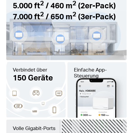
2
2
5.000 ft
/ 460 m
(2er-Pack)
2
2
7.000 ft
/ 650 m
(3er-Pack)
Verbindet über
Einfache App-
150 Geräte
Steuerung
Volle Gigabit-Ports