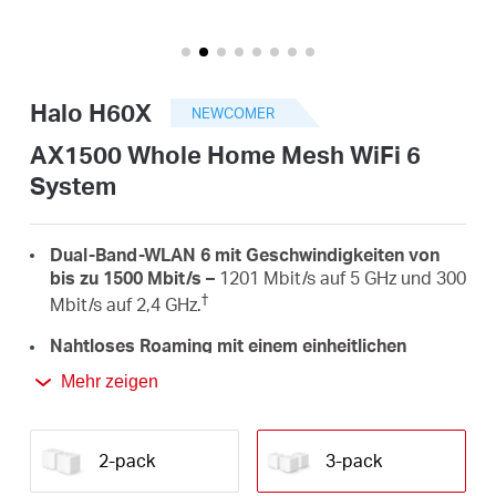
/
Deutsch
Halo H60X
NEWCOMER
AX1500 Whole Home Mesh WiFi 6
System
Dual-Band-WLAN 6 mit Geschwindigkeiten von
bis zu 1500 Mbit/s –
1201 Mbit/s auf 5 GHz und 300
†
Mbit/s auf 2,4 GHz.
Nahtloses Roaming mit einem einheitlichen
Netzwerk –
Die Halo-Geräte arbeiten zusammen,
Mehr zeigen
um automatisch zwischen den Halo-Geräten zu
wechseln, wenn Sie sich in Ihrem Zuhause
bewegen, und zwar mit einem einzigen
2-pack
3-pack
‡
einheitlichen WLAN-Namen und -Passwort.