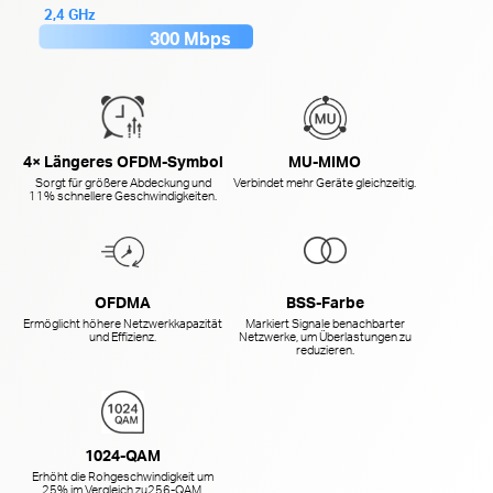
2,4 GHz
300 Mbps
4× Längeres OFDM-Symbol
MU-MIMO
Sorgt für größere Abdeckung und
Verbindet mehr Geräte gleichzeitig.
11% schnellere Geschwindigkeiten.
OFDMA
BSS-Farbe
Ermöglicht höhere Netzwerkkapazität
Markiert Signale benachbarter
und Effizienz.
Netzwerke, um Überlastungen zu
reduzieren.
1024-QAM
Erhöht die Rohgeschwindigkeit um
25% im Vergleich zu
256-QAM.