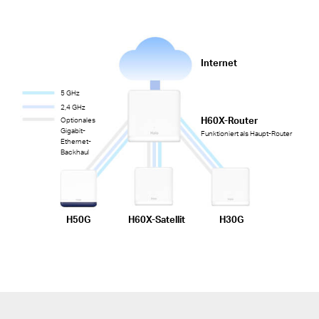
Internet
5 GHz
2,4 GHz
H60X-Router
Optionales
Gigabit-
Funktioniert als Haupt-Router
Ethernet-
Backhaul
H50G
H60X-Satellit
H30G