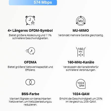
574 Mbps
4× Längeres OFDM-Symbol
MU-MIMO
Bietet größere Abdeckung und 11%
Verbindet mehrere Geräte gleichzeitig.
schnellere Geschwindigkeiten.
OFDMA
160-MHz-Kanäle
Bietet größere Netzwerkkapazität und
Verdoppeln die Kanalbreite für
Effizienz.
schnellere Verbindungen.
BSS-Farbe
1024-QAM
Markiert Signale von benachbarten
Erhöht die Geschwindigkeit um 25%
Netzwerken, um Netzüberlastung zu
im Vergleich zu
256-QAM.
reduzieren.