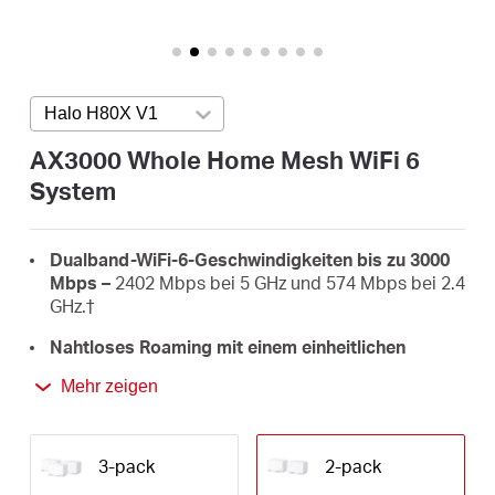
/
Deutsch
Halo H80X V1
Press enter to open version list
AX3000 Whole Home Mesh WiFi 6
System
Dualband-WiFi-6-Geschwindigkeiten bis zu 3000
Mbps –
2402 Mbps bei 5 GHz und 574 Mbps bei 2.4
GHz.
†
Nahtloses Roaming mit einem einheitlichen
Netzwerk –
Halo-Einheiten arbeiten zusammen,
Mehr zeigen
um beim Bewegen im Haus automatisch zwischen
Halos zu wechseln, mit einem einzigen WiFi-Namen
und Passwort.‡
3-pack
2-pack
Komplette Heimabdeckung –
Deckt bis zu 5.000 ft²