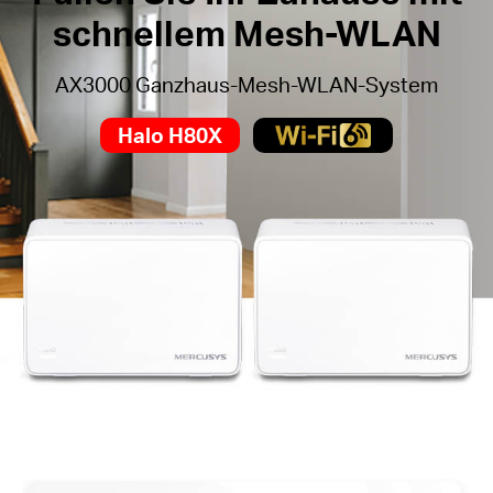
schnellem Mesh-WLAN
AX3000 Ganzhaus-Mesh-WLAN-System
Halo H80X