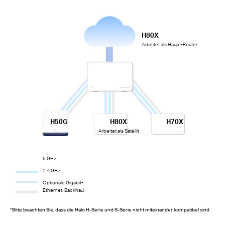
H80X
Arbeitet als Haupt-Router
H50G
H80X
H70X
Arbeitet als Satellit
5 GHz
2.4 GHz
Optionale Gigabit-
Ethernet-Backhaul
*Bitte beachten Sie, dass die Halo H-Serie und S-Serie nicht miteinander kompatibel sind.