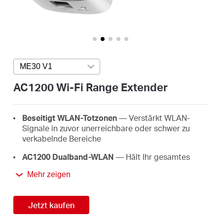
/
Deutsch
ME30 V1
Press enter to open version list
AC1200 Wi-Fi Range Extender
Beseitigt WLAN-Totzonen
— Verstärkt WLAN-
Signale in zuvor unerreichbare oder schwer zu
verkabelnde Bereiche
AC1200 Dualband-WLAN
— Hält Ihr gesamtes
Zuhause mit einer starken WLAN-Erweiterung bei
Mehr zeigen
einer kombinierten Geschwindigkeit von bis zu 1,2
Gbit/s verbunden
Jetzt kaufen
Einfache Einrichtung per Knopfdruck
— Drücken
Sie einfach die WPS-Taste, um Ihre WLAN-