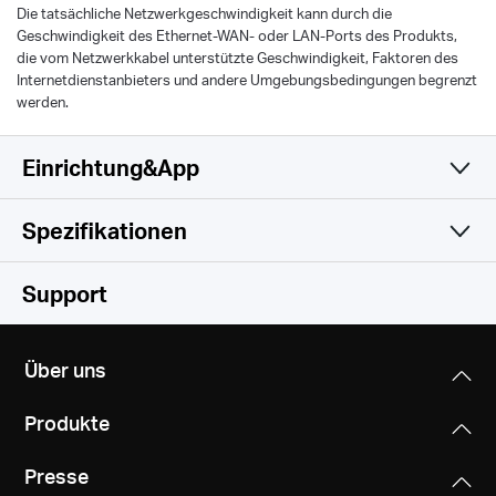
Die tatsächliche Netzwerkgeschwindigkeit kann durch die
Geschwindigkeit des Ethernet-WAN- oder LAN-Ports des Produkts,
die vom Netzwerkkabel unterstützte Geschwindigkeit, Faktoren des
Internetdienstanbieters und andere Umgebungsbedingungen begrenzt
werden.
Einrichtung&App
Spezifikationen
Einfach und Funktional
Drahtlos
Support
Hardware
Wireless Standards
Über uns
IEEE 802.11a/n/ac 5 GHz, IEEE 802.11b/g/n 2.4 GHz
Sonstiges
Dimensionen
Produkte
112 × 84.7 × 39 mm
Frequency
Certifications
2.4 - 2.5 GHz, 5 GHz
Presse
CE, RoHS
Interfaces