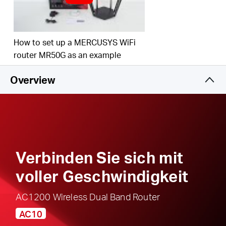
intuitiven Web-Benutzeroberfläche
Aktive Kindersicherung
– Schützen Sie Ihre
Familie, indem Sie geeignete Zugriffsrichtlinien für
eine verantwortungsvolle und sichere
How to set up a MERCUSYS WiFi
Internetnutzung festlegen
router MR50G as an example
Multi-Modus
– Access-Point-Modus, Range-
Overview
Extender-Modus und Router-Modus werden
unterstützt, um allen Anwendungsszenarien
gerecht zu werden
IPTV und IPv6 werden unterstützt
Verbinden Sie sich mit
voller Geschwindigkeit
AC1200 Wireless Dual Band Router
AC10