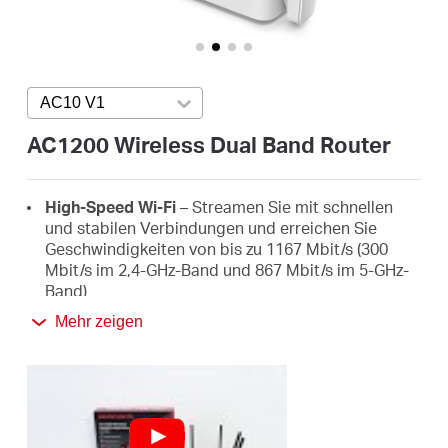
/
Deutsch
AC10 V1
Press enter to open version list
AC1200 Wireless Dual Band Router
High-Speed Wi-Fi
– Streamen Sie mit schnellen
und stabilen Verbindungen und erreichen Sie
Geschwindigkeiten von bis zu 1167 Mbit/s (300
Mbit/s im 2,4-GHz-Band und 867 Mbit/s im 5-GHz-
Band)
Mehr zeigen
4 externe High-Gain-Antennen
– Empfangen Sie
starke WLAN-Signale in jedem Winkel Ihres
Zuhauses
Einfache Installation
– Einrichtung in wenigen
Minuten mithilfe der MERCUSYS-App oder einer