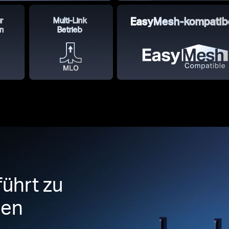
r
Multi-Link
EasyMesh-kompatib
en
Betrieb
ührt zu
gen