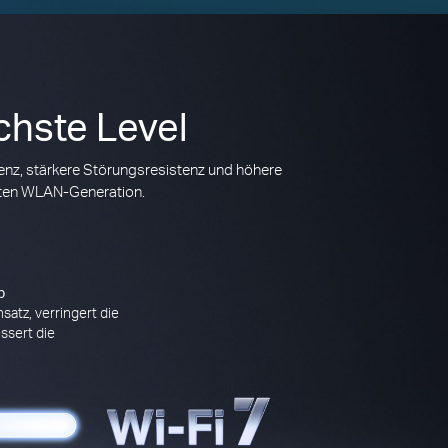
chste Level
enz, stärkere Störungsresistenz und höhere
hsten WLAN-Generation.
b
atz, verringert die
ssert die