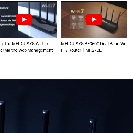
Up the MERCUSYS Wi-Fi 7
MERCUSYS BE3600 Dual Band Wi-
er via the Web Management
Fi 7 Router丨MR27BE
e