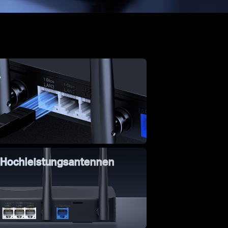
+
e Hochleistungsantennen