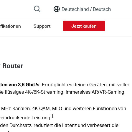
Deutschland /
Deutsch
fikationen
Support
Jetzt kaufen
sion list
7 Router
en von 3,6 Gbit/s:
Ermöglicht es deinen Geräten, mit voller
eße flüssiges 4K-/8K-Streaming, immersives AR/VR-Gaming
-MHz-Kanälen, 4K-QAM, MLO und weiteren Funktionen von
‡
beeindruckende Leistung.
den Durchsatz, reduziert die Latenz und verbessert die