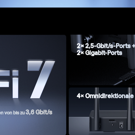
2× 2,5-Gbit/s-Ports 
2× Gigabit-Ports
4× Omnidirektional
3,6 Gbit/s
n von bis zu