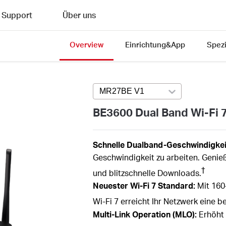
Support
Über uns
Overview
Einrichtung&App
Spezi
MR27BE V1
Press enter to open ver
BE3600 Dual Band Wi-Fi 
Schnelle Dualband-Geschwindigkeit
Geschwindigkeit zu arbeiten. Geni
†
und blitzschnelle Downloads.
Neuester
Wi-Fi
7 Standard:
Mit 160
Wi-Fi 7 erreicht Ihr Netzwerk eine 
Multi-Link Operation (MLO):
Erhöht 