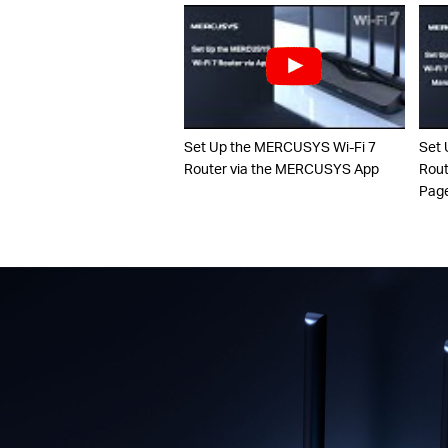
Set Up the MERCUSYS Wi-Fi 7
Set 
Router via the MERCUSYS App
Rout
Pag