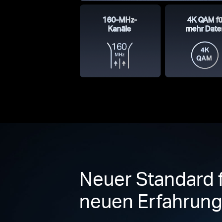
160-MHz-
4K QAM fü
Kanäle
mehr Dat
Neuer Standard f
neuen Erfahrun