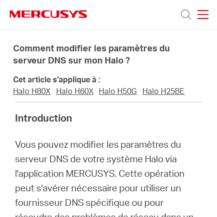
Click
to
skip
MERCUSYS
MERCUSYS
the
Produits
navigation
Comment modifier les paramètres du
bar
serveur DNS sur mon Halo ?
Support
Cet article s'applique à :
Halo H80X
Halo H60X
Halo H50G
Halo H25BE
À
Introduction
propos
Vous pouvez modifier les paramètres du
serveur DNS de votre système Halo via
de
l'application MERCUSYS. Cette opération
peut s'avérer nécessaire pour utiliser un
Mercusys
fournisseur DNS spécifique ou pour
résoudre des problèmes de réseau dans un