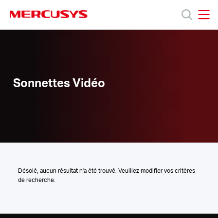
Click
to
skip
MERCUSYS
MERCUSYS
the
Sonnettes
Produits
navigation
Vidéo
bar
Support
Sonnettes Vidéo
À
propos
de
Désolé, aucun résultat n'a été trouvé. Veuillez modifier vos critères
de recherche.
Mercusys