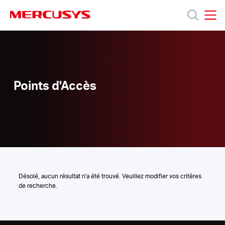
Click
to
skip
MERCUSYS
MERCUSYS
the
Points
Produits
navigation
d'Accès
bar
Support
Points d'Accès
À
propos
de
Désolé, aucun résultat n'a été trouvé. Veuillez modifier vos critères
de recherche.
Mercusys