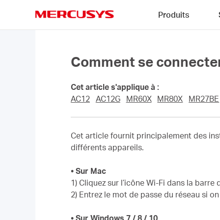
Click
Produits
to
skip
MERCUSYS
the
navigation
bar
Comment se connecter 
Cet article s'applique à :
AC12
AC12G
MR60X
MR80X
MR27BE
Cet article fournit principalement des in
différents appareils.
• Sur Mac
1) Cliquez sur l’icône Wi-Fi dans la barr
2) Entrez le mot de passe du réseau si on
• Sur Windows 7 / 8 / 10