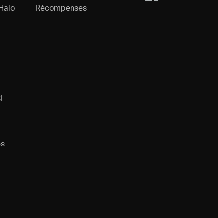
Halo
Récompenses
SL
G
es