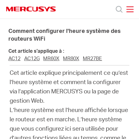
Click
to
skip
MERCUSYS
MERCUSYS
the
Produits
navigation
Comment configurer l'heure système des
bar
routeurs WiFi
Support
Cet article s'applique à :
AC12
AC12G
MR60X
MR80X
MR27BE
À
Cet article explique principalement ce qu’est
l’heure système et comment la configurer
propos
via l’application MERCUSYS ou la page de
gestion Web.
de
L’heure système est l’heure affichée lorsque
le routeur est en marche. L’heure système
Mercusys
que vous configurez ici sera utilisée pour
d’autres fonctions liées au temps, comme le