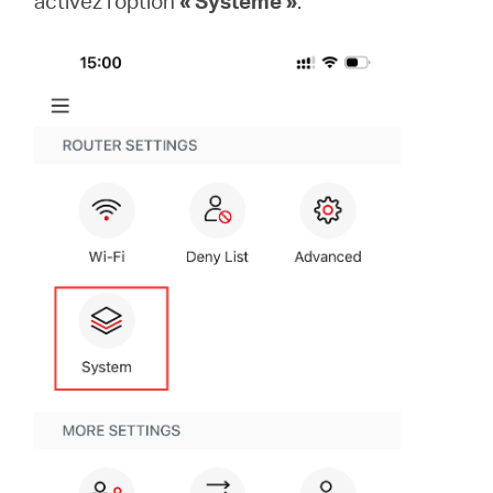
activez l’option
« Système »
.