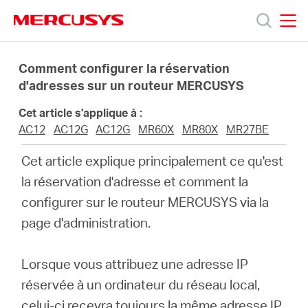
Click
to
skip
MERCUSYS
MERCUSYS
the
Produits
navigation
Comment configurer la réservation
bar
d'adresses sur un routeur MERCUSYS
Support
Cet article s'applique à :
AC12
AC12G
AC12G
MR60X
MR80X
MR27BE
À
Cet article explique principalement ce qu'est
la réservation d'adresse et comment la
propos
configurer sur le routeur MERCUSYS via la
page d'administration.
de
Lorsque vous attribuez une adresse IP
Mercusys
réservée à un ordinateur du réseau local,
celui-ci recevra toujours la même adresse IP