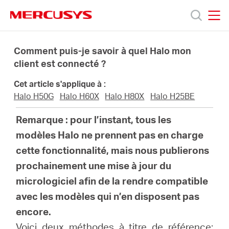
Click
to
skip
MERCUSYS
MERCUSYS
the
Produits
navigation
Comment puis-je savoir à quel Halo mon
bar
client est connecté ?
Support
Cet article s'applique à :
Halo H50G
Halo H60X
Halo H80X
Halo H25BE
À
Remarque : pour l’instant, tous les
modèles Halo ne prennent pas en charge
propos
cette fonctionnalité, mais nous publierons
prochainement une mise à jour du
de
micrologiciel afin de la rendre compatible
avec les modèles qui n’en disposent pas
Mercusys
encore.
Voici deux méthodes à titre de référence;