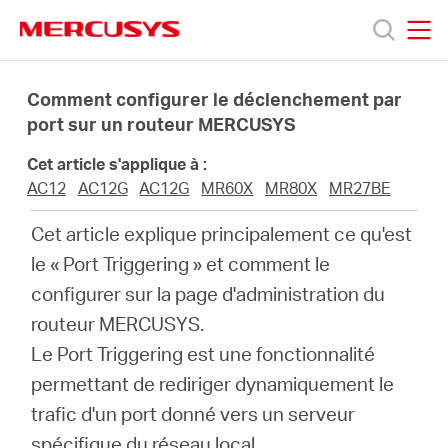
Click
to
skip
MERCUSYS
MERCUSYS
the
Produits
navigation
Comment configurer le déclenchement par
bar
port sur un routeur MERCUSYS
Support
Cet article s'applique à :
AC12
AC12G
AC12G
MR60X
MR80X
MR27BE
À
Cet article explique principalement ce qu'est
le « Port Triggering » et comment le
propos
configurer sur la page d'administration du
routeur MERCUSYS.
de
Le Port Triggering est une fonctionnalité
permettant de rediriger dynamiquement le
Mercusys
trafic d'un port donné vers un serveur
spécifique du réseau local.