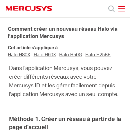
Click
to
skip
MERCUSYS
MERCUSYS
the
Produits
navigation
Comment créer un nouveau réseau Halo via
bar
l'application Mercusys
Support
Cet article s'applique à :
Halo H80X
Halo H60X
Halo H50G
Halo H25BE
À
Dans l'application Mercusys, vous pouvez
créer différents réseaux avec votre
propos
Mercusys ID et les gérer facilement depuis
l'application Mercusys avec un seul compte.
de
Mercusys
Méthode 1. Créer un réseau à partir de la
page d'accueil