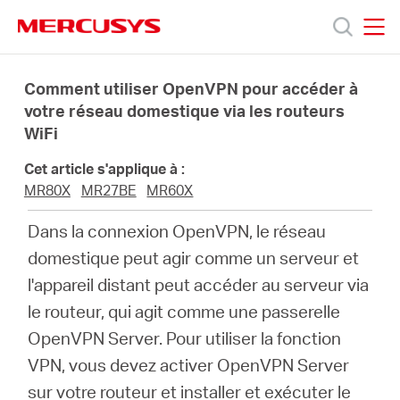
Click
to
skip
MERCUSYS
MERCUSYS
the
Produits
navigation
Comment utiliser OpenVPN pour accéder à
bar
votre réseau domestique via les routeurs
WiFi
Support
Cet article s'applique à :
À
MR80X
MR27BE
MR60X
Dans la connexion OpenVPN, le réseau
propos
domestique peut agir comme un serveur et
l'appareil distant peut accéder au serveur via
de
le routeur, qui agit comme une passerelle
OpenVPN Server. Pour utiliser la fonction
Mercusys
VPN, vous devez activer OpenVPN Server
sur votre routeur et installer et exécuter le