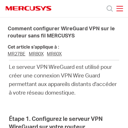
Click
to
skip
MERCUSYS
MERCUSYS
the
Produits
navigation
Comment configurer WireGuard VPN sur le
bar
routeur sans fil MERCUSYS
Support
Cet article s'applique à :
MR27BE
MR80X
MR60X
À
Le serveur VPN WireGuard est utilisé pour
créer une connexion VPN Wire Guard
propos
permettant aux appareils distants d'accéder
à votre réseau domestique.
de
Mercusys
Étape 1. Configurez le serveur VPN
WireGuard sur votre routeur