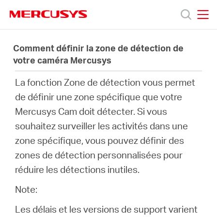
Click
to
skip
MERCUSYS
MERCUSYS
the
Produits
navigation
Comment définir la zone de détection de
bar
votre caméra Mercusys
Support
La fonction Zone de détection vous permet
de définir une zone spécifique que votre
À
Mercusys Cam doit détecter. Si vous
souhaitez surveiller les activités dans une
propos
zone spécifique, vous pouvez définir des
zones de détection personnalisées pour
de
réduire les détections inutiles.
Note:
Mercusys
Les délais et les versions de support varient