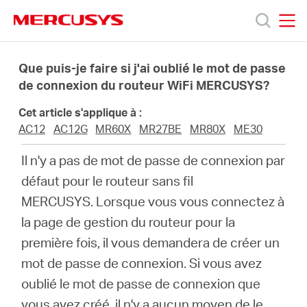
Click
to
skip
MERCUSYS
MERCUSYS
the
Produits
navigation
Que puis-je faire si j'ai oublié le mot de passe
bar
de connexion du routeur WiFi MERCUSYS?
Support
Cet article s'applique à :
AC12
AC12G
MR60X
MR27BE
MR80X
ME30
À
Il n'y a pas de mot de passe de connexion par
défaut pour le routeur sans fil
propos
MERCUSYS.
Lorsque vous vous connectez à
la page de gestion du routeur pour la
de
première fois, il vous demandera de créer un
mot de passe de connexion.
Si vous avez
Mercusys
oublié le mot de passe de connexion que
vous avez créé, il n'y a aucun moyen de le