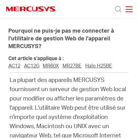
Click
to
skip
MERCUSYS
MERCUSYS
the
Produits
navigation
Pourquoi ne puis-je pas me connecter à
bar
l'utilitaire de gestion Web de l'appareil
MERCUSYS?
Support
Cet article s'applique à :
À
AC12
AC12G
MR60X
MR27BE
Halo H25BE
La plupart des appareils MERCUSYS
propos
fournissent un serveur de gestion Web local
pour modifier ou afficher les paramètres de
de
l'appareil.
L'utilitaire Web peut être utilisé sur
n'importe quel système d'exploitation
Mercusys
Windows, Macintosh ou UNIX avec un
navigateur Web, tel que Microsoft Internet