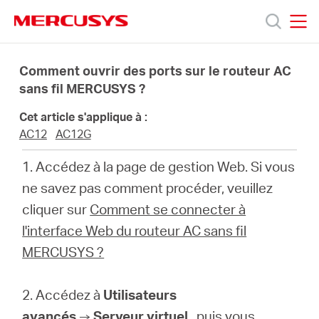
Click
to
skip
MERCUSYS
MERCUSYS
the
Produits
navigation
Comment ouvrir des ports sur le routeur AC
bar
sans fil MERCUSYS ?
Support
Cet article s'applique à :
AC12
AC12G
À
1. Accédez à la page de gestion Web.
Si vous
ne savez pas comment procéder, veuillez
propos
cliquer sur
Comment se connecter à
l'interface Web du routeur AC sans fil
de
MERCUSYS ?
Mercusys
2. Accédez à
Utilisateurs
avancés
→
Serveur virtuel
, puis vous