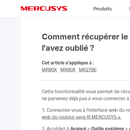
Click
Produits
to
skip
MERCUSYS
the
navigation
bar
Comment récupérer le 
l'avez oublié ?
Cet article s'applique à :
MR80X
MR60X
MR27BE
Cette fonctionnalité vous permet de récup
ne parvenez déjà pas à vous connecter à l
1. Connectez-vous à l'interface web du rou
web du routeur sans fil MERCUSYS ».
2. Accédez à
Avancé
>
Outils
système
>