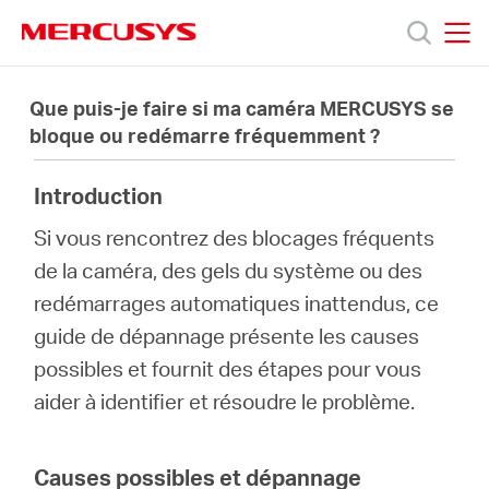
Click
to
skip
MERCUSYS
MERCUSYS
the
Produits
navigation
Que puis-je faire si ma caméra MERCUSYS se
bar
bloque ou redémarre fréquemment ?
Support
Introduction
À
Si vous rencontrez des blocages fréquents
de la caméra, des gels du système ou des
propos
redémarrages automatiques inattendus, ce
guide de dépannage présente les causes
de
possibles et fournit des étapes pour vous
aider à identifier et résoudre le problème.
Mercusys
Causes possibles et dépannage