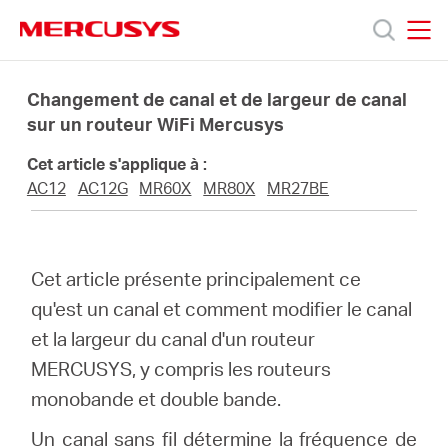
Click
to
skip
MERCUSYS
MERCUSYS
the
Produits
navigation
Changement de canal et de largeur de canal
bar
sur un routeur WiFi Mercusys
Support
Cet article s'applique à :
AC12
AC12G
MR60X
MR80X
MR27BE
À
propos
Cet article présente principalement ce
qu'est un canal et comment modifier le canal
de
et la largeur du canal d'un routeur
MERCUSYS, y compris les routeurs
Mercusys
monobande et double bande.
Un canal sans fil détermine la fréquence de