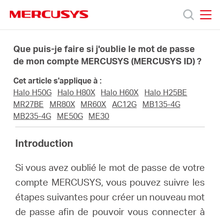
Click
to
skip
MERCUSYS
MERCUSYS
the
Produits
navigation
Que puis-je faire si j'oublie le mot de passe
bar
de mon compte MERCUSYS (MERCUSYS ID) ?
Support
Cet article s'applique à :
Halo H50G
Halo H80X
Halo H60X
Halo H25BE
À
MR27BE
MR80X
MR60X
AC12G
MB135-4G
MB235-4G
ME50G
ME30
propos
Introduction
de
Si vous avez oublié le mot de passe de votre
compte MERCUSYS, vous pouvez suivre les
Mercusys
étapes suivantes pour créer un nouveau mot
de passe afin de pouvoir vous connecter à